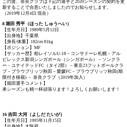
この度、奈良クラブは下記の選手と2020シーズンの契約を更
新することで合意いたしましたのでお知らせします。
（2019年12月4日 現在）
8 堀田 秀平（ほった しゅうへい）
【生年月日】1989年5月12日
【出身地】千葉県
【身長/体重】182cm 81kg
【ポジション】MF
【サッカー歴】柏レイソルU-18－コンサドーレ札幌－アル
ビレックス新潟シンガポール（シンガポール）－ソンクラ
ー・ユナイテッドFC（タイ2部）－東京23フットボールクラ
ブ－ブラウブリッツ秋田－愛媛FC－ブラウブリッツ秋田(期
限付き移籍) － 奈良クラブ（2019年加入）
【堀田選手コメント】
来シーズンも精一杯頑張ります！よろしくお願いします！
16 吉田 大河（よしだ たいが）
【生年月日】1995年11月15日
【出身地】大阪府