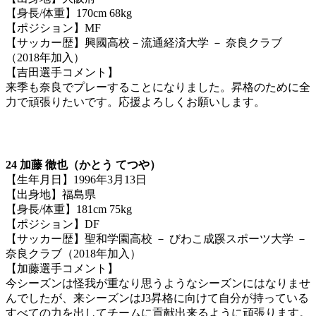
【身長/体重】170cm 68kg
【ポジション】MF
【サッカー歴】興國高校－流通経済大学 － 奈良クラブ
（2018年加入）
【吉田選手コメント】
来季も奈良でプレーすることになりました。昇格のために全
力で頑張りたいです。応援よろしくお願いします。
24 加藤 徹也（かとう てつや）
【生年月日】1996年3月13日
【出身地】福島県
【身長/体重】181cm 75kg
【ポジション】DF
【サッカー歴】聖和学園高校 － びわこ成蹊スポーツ大学 －
奈良クラブ（2018年加入）
【加藤選手コメント】
今シーズンは怪我が重なり思うようなシーズンにはなりませ
んでしたが、来シーズンはJ3昇格に向けて自分が持っている
すべての力を出してチームに貢献出来るように頑張ります。