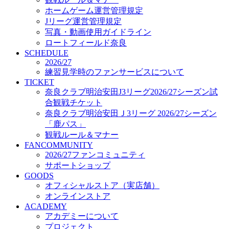
オフィシャルストア（実店舗）
ホームゲーム運営管理規定
オンラインストア
Jリーグ運営管理規定
ACADEMY
写真・動画使用ガイドライン
アカデミーについて
ロートフィールド奈良
プロジェクト
SCHEDULE
コーチ&スタッフ
2026/27
ジュニア
練習見学時のファンサービスについて
ジュニアユース
TICKET
奈良クラブ明治安田J3リーグ2026/27シーズン試
ユース
合観戦チケット
練習拠点（ナラディーア）
奈良クラブ明治安田Ｊ3リーグ 2026/27シーズン
SCHOOL
CLUB
「鹿パス」
2026/27 パートナー企業
観戦ルール＆マナー
パートナー募集
FANCOMMUNITY
クラブ理念
2026/27ファンコミュニティ
クラブ情報
サポートショップ
サステナビリティ
GOODS
オフィシャルストア（実店舗）
Web制作支援
オンラインストア
応援プロジェクト
ACADEMY
アカデミーについて
プロジェクト