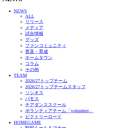
チアダンススクール
NEWS
ボランティアチーム「volundeer」
ALL
ビクトリーロード
リリース
HOMEGAME
メディア
観戦ルール＆マナー
試合情報
ホームゲーム運営管理規定
グッズ
Jリーグ運営管理規定
ファンコミュニティ
写真・動画使用ガイドライン
普及・育成
ロートフィールド奈良
ホームタウン
SCHEDULE
コラム
2026/27
練習見学時のファンサービスについて
その他
TICKET
TEAM
奈良クラブ明治安田J3リーグ2026/27シーズン試
2026/27トップチーム
合観戦チケット
2026/27トップチームスタッフ
奈良クラブ明治安田Ｊ3リーグ 2026/27シーズン
ソシオス
「鹿パス」
バモス
観戦ルール＆マナー
チアダンススクール
FANCOMMUNITY
ボランティアチーム「volundeer」
2026/27ファンコミュニティ
ビクトリーロード
サポートショップ
HOMEGAME
GOODS
観戦ルール＆マナー