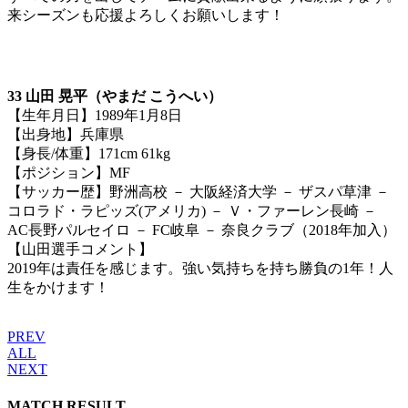
来シーズンも応援よろしくお願いします！
33 山田 晃平（やまだ こうへい）
【生年月日】1989年1月8日
【出身地】兵庫県
【身長/体重】171cm 61kg
【ポジション】MF
【サッカー歴】野洲高校 － 大阪経済大学 － ザスパ草津 －
コロラド・ラピッズ(アメリカ) － Ｖ・ファーレン長崎 －
AC長野パルセイロ － FC岐阜 － 奈良クラブ（2018年加入）
【山田選手コメント】
2019年は責任を感じます。強い気持ちを持ち勝負の1年！人
生をかけます！
PREV
ALL
NEXT
MATCH RESULT