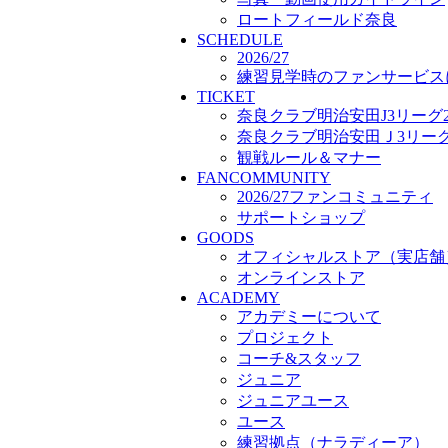
プロジェクト
ロートフィールド奈良
SCHEDULE
コーチ&スタッフ
2026/27
ジュニア
練習見学時のファンサービス
ジュニアユース
TICKET
ユース
奈良クラブ明治安田J3リーグ2
練習拠点（ナラディーア）
奈良クラブ明治安田Ｊ3リーグ 
SCHOOL
観戦ルール＆マナー
CLUB
FANCOMMUNITY
2026/27 パートナー企業
2026/27ファンコミュニティ
パートナー募集
サポートショップ
クラブ理念
GOODS
クラブ情報
オフィシャルストア（実店舗
サステナビリティ
オンラインストア
Web制作支援
ACADEMY
応援プロジェクト
アカデミーについて
プロジェクト
コーチ&スタッフ
ジュニア
ジュニアユース
ユース
練習拠点（ナラディーア）