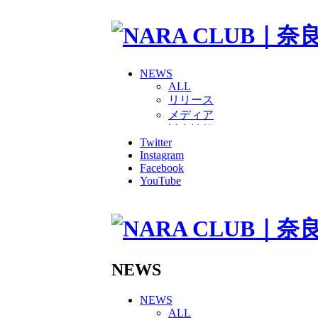
NEWS
ALL
リリース
メディア
試合情報
Twitter
グッズ
Instagram
ファンコミュニティ
Facebook
普及・育成
YouTube
ホームタウン
コラム
その他
TEAM
2026/27トップチーム
2026/27トップチームスタッ
NEWS
ソシオス
バモス
NEWS
チアダンススクール
ALL