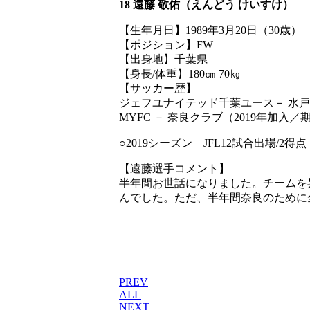
18 遠藤 敬佑（えんどう けいすけ）
【生年月日】1989年3月20日（30歳）
【ポジション】FW
【出身地】千葉県
【身長/体重】180㎝ 70㎏
【サッカー歴】
ジェフユナイテッド千葉ユース－ 水戸ホー
MYFC － 奈良クラブ（2019年加入
○2019シーズン JFL12試合出場/2得点
【遠藤選手コメント】
半年間お世話になりました。チームを
んでした。ただ、半年間奈良のために
PREV
ALL
NEXT