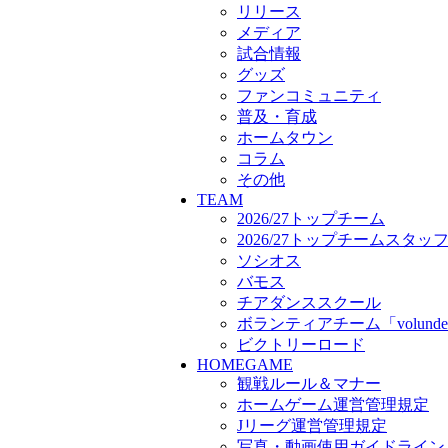
ボランティアチーム「volunde
リリース
ビクトリーロード
メディア
HOMEGAME
試合情報
観戦ルール＆マナー
グッズ
ホームゲーム運営管理規定
ファンコミュニティ
Jリーグ運営管理規定
普及・育成
写真・動画使用ガイドライン
ホームタウン
ロートフィールド奈良
コラム
SCHEDULE
その他
2026/27
TEAM
練習見学時のファンサービス
2026/27トップチーム
TICKET
2026/27トップチームスタッ
奈良クラブ明治安田J3リーグ2
ソシオス
奈良クラブ明治安田Ｊ3リーグ 
バモス
観戦ルール＆マナー
チアダンススクール
FANCOMMUNITY
ボランティアチーム「volunde
2026/27ファンコミュニティ
ビクトリーロード
サポートショップ
HOMEGAME
GOODS
観戦ルール＆マナー
オフィシャルストア（実店舗
ホームゲーム運営管理規定
オンラインストア
Jリーグ運営管理規定
ACADEMY
アカデミーについて
写真・動画使用ガイドライン