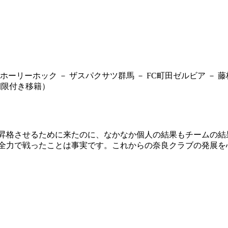
リーホック － ザスパクサツ群馬 － FC町田ゼルビア － 藤枝
／期限付き移籍）
昇格させるために来たのに、なかなか個人の結果もチームの結
全力で戦ったことは事実です。これからの奈良クラブの発展を