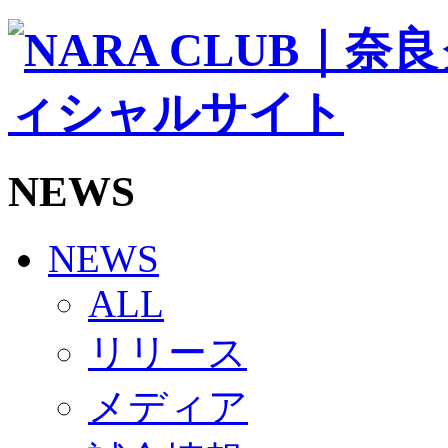
ソシオス
バモス
チアダンススクール
ボランティアチーム「volundeer」
ビクトリーロード
HOMEGAME
観戦ルール＆マナー
ホームゲーム運営管理規定
NEWS
Jリーグ運営管理規定
写真・動画使用ガイドライン
ロートフィールド奈良
SCHEDULE
NEWS
2026/27
練習見学時のファンサービスについて
ALL
TICKET
奈良クラブ明治安田J3リーグ2026/27シーズン試
リリース
奈良クラブ明治安田Ｊ3リーグ 2026/27シーズン
観戦ルール＆マナー
FANCOMMUNITY
メディア
2026/27ファンコミュニティ
サポートショップ
GOODS