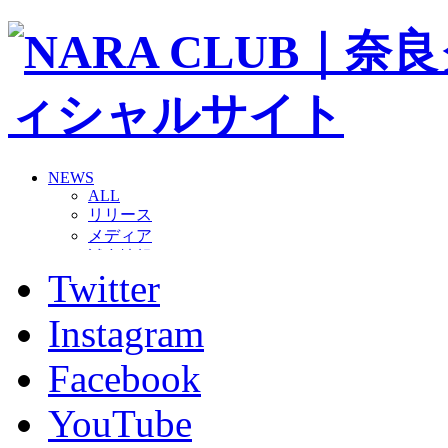
NEWS
ALL
リリース
メディア
試合情報
Twitter
グッズ
ファンコミュニティ
普及・育成
Instagram
ホームタウン
コラム
Facebook
その他
TEAM
YouTube
2026/27トップチーム
2026/27トップチームスタッフ