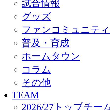
試合情報
オフィシャルストア（実店舗）
オンラインストア
ACADEMY
グッズ
アカデミーについて
プロジェクト
ファンコミュニティ
コーチ&スタッフ
ジュニア
ジュニアユース
普及・育成
ユース
練習拠点（ナラディーア）
ホームタウン
SCHOOL
CLUB
2026/27 パートナー企業
コラム
パートナー募集
クラブ理念
クラブ情報
その他
サステナビリティ
Web制作支援
TEAM
応援プロジェクト
2026/27トップチー