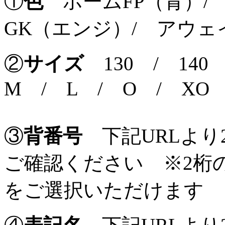
①
色
ホームFP（青）/ 
GK（エンジ）/ アウェ
②
サイズ
130 / 140
M / L / O / XO
③
背番号
下記URLより
ご確認ください ※2桁
をご選択いただけます