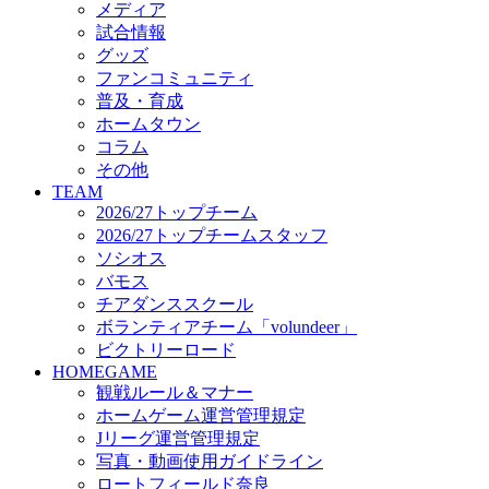
メディア
ビクトリーロード
試合情報
HOMEGAME
グッズ
観戦ルール＆マナー
ファンコミュニティ
ホームゲーム運営管理規定
普及・育成
Jリーグ運営管理規定
ホームタウン
写真・動画使用ガイドライン
コラム
ロートフィールド奈良
その他
SCHEDULE
TEAM
2026/27
2026/27トップチーム
練習見学時のファンサービスについて
2026/27トップチームスタッフ
TICKET
ソシオス
奈良クラブ明治安田J3リーグ2026/27シーズン試
バモス
奈良クラブ明治安田Ｊ3リーグ 2026/27シーズン
チアダンススクール
観戦ルール＆マナー
FANCOMMUNITY
ボランティアチーム「volundeer」
2026/27ファンコミュニティ
ビクトリーロード
サポートショップ
HOMEGAME
GOODS
観戦ルール＆マナー
オフィシャルストア（実店舗）
ホームゲーム運営管理規定
オンラインストア
Jリーグ運営管理規定
ACADEMY
写真・動画使用ガイドライン
アカデミーについて
ロートフィールド奈良