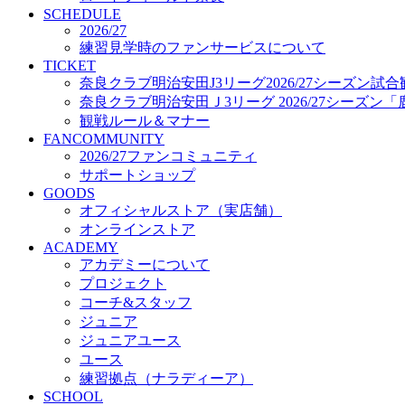
プロジェクト
SCHEDULE
コーチ&スタッフ
2026/27
練習見学時のファンサービスについて
ジュニア
TICKET
ジュニアユース
奈良クラブ明治安田J3リーグ2026/27シーズン試
ユース
奈良クラブ明治安田Ｊ3リーグ 2026/27シーズン
練習拠点（ナラディーア）
観戦ルール＆マナー
SCHOOL
FANCOMMUNITY
CLUB
2026/27ファンコミュニティ
2026/27 パートナー企業
サポートショップ
パートナー募集
GOODS
クラブ理念
オフィシャルストア（実店舗）
クラブ情報
オンラインストア
サステナビリティ
ACADEMY
Web制作支援
アカデミーについて
応援プロジェクト
プロジェクト
コーチ&スタッフ
ジュニア
ジュニアユース
ユース
練習拠点（ナラディーア）
SCHOOL