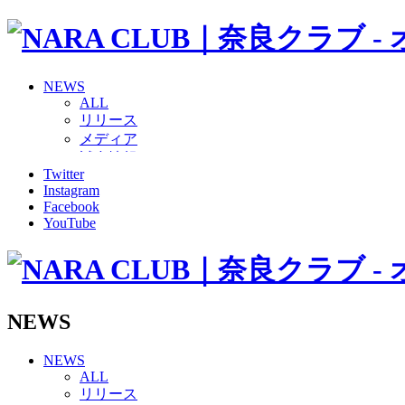
NEWS
ALL
リリース
メディア
試合情報
Twitter
グッズ
Instagram
ファンコミュニティ
Facebook
普及・育成
YouTube
ホームタウン
コラム
その他
TEAM
2026/27トップチーム
NEWS
2026/27トップチームスタッフ
ソシオス
NEWS
バモス
ALL
チアダンススクール
リリース
ボランティアチーム「volundeer」