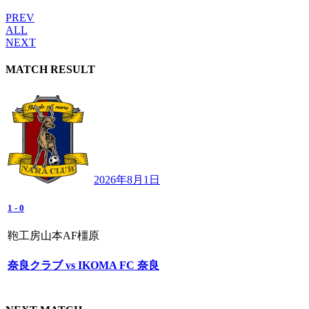
PREV
ALL
NEXT
MATCH RESULT
2026年8月1日
1
-
0
鞄工房山本AF橿原
奈良クラブ vs IKOMA FC 奈良