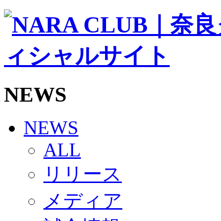
ソシオス
バモス
チアダンススクール
ボランティアチーム「volundeer」
ビクトリーロード
HOMEGAME
観戦ルール＆マナー
ホームゲーム運営管理規定
NEWS
Jリーグ運営管理規定
写真・動画使用ガイドライン
ロートフィールド奈良
SCHEDULE
NEWS
2026/27
練習見学時のファンサービスについて
ALL
TICKET
奈良クラブ明治安田J3リーグ2026/27シーズン試
リリース
奈良クラブ明治安田Ｊ3リーグ 2026/27シーズン
観戦ルール＆マナー
FANCOMMUNITY
メディア
2026/27ファンコミュニティ
サポートショップ
GOODS