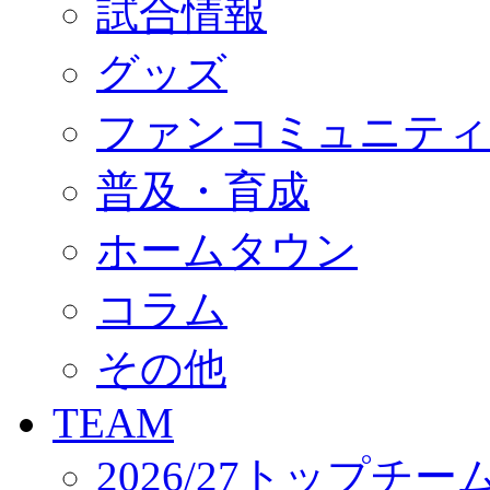
試合情報
オフィシャルストア（実店舗）
オンラインストア
ACADEMY
グッズ
アカデミーについて
プロジェクト
ファンコミュニティ
コーチ&スタッフ
ジュニア
ジュニアユース
普及・育成
ユース
練習拠点（ナラディーア）
ホームタウン
SCHOOL
CLUB
2026/27 パートナー企業
コラム
パートナー募集
クラブ理念
クラブ情報
その他
サステナビリティ
Web制作支援
TEAM
応援プロジェクト
2026/27トップチー