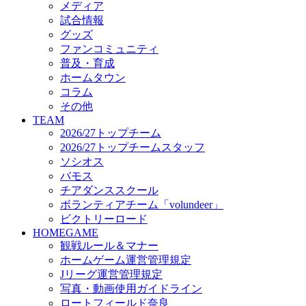
メディア
ビクトリーロード
試合情報
HOMEGAME
グッズ
観戦ルール＆マナー
ファンコミュニティ
ホームゲーム運営管理規定
普及・育成
Jリーグ運営管理規定
ホームタウン
写真・動画使用ガイドライン
コラム
ロートフィールド奈良
その他
SCHEDULE
TEAM
2026/27
2026/27トップチーム
練習見学時のファンサービスについて
2026/27トップチームスタッフ
TICKET
ソシオス
奈良クラブ明治安田J3リーグ2026/27シーズン試
バモス
奈良クラブ明治安田Ｊ3リーグ 2026/27シーズン
チアダンススクール
観戦ルール＆マナー
FANCOMMUNITY
ボランティアチーム「volundeer」
2026/27ファンコミュニティ
ビクトリーロード
サポートショップ
HOMEGAME
GOODS
観戦ルール＆マナー
オフィシャルストア（実店舗）
ホームゲーム運営管理規定
オンラインストア
Jリーグ運営管理規定
ACADEMY
写真・動画使用ガイドライン
アカデミーについて
ロートフィールド奈良