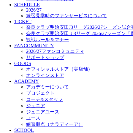
プロジェクト
SCHEDULE
コーチ&スタッフ
2026/27
練習見学時のファンサービスについて
ジュニア
TICKET
ジュニアユース
奈良クラブ明治安田J3リーグ2026/27シーズン試
ユース
奈良クラブ明治安田Ｊ3リーグ 2026/27シーズン
練習拠点（ナラディーア）
観戦ルール＆マナー
SCHOOL
FANCOMMUNITY
CLUB
2026/27ファンコミュニティ
2026/27 パートナー企業
サポートショップ
パートナー募集
GOODS
クラブ理念
オフィシャルストア（実店舗）
クラブ情報
オンラインストア
サステナビリティ
ACADEMY
Web制作支援
アカデミーについて
応援プロジェクト
プロジェクト
コーチ&スタッフ
ジュニア
ジュニアユース
ユース
練習拠点（ナラディーア）
SCHOOL