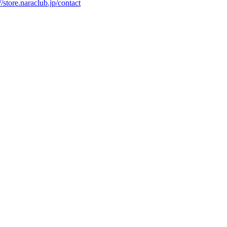
//store.naraclub.jp/contact