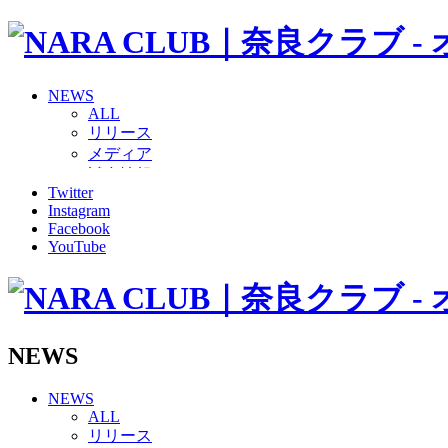
NEWS
ALL
リリース
メディア
試合情報
Twitter
グッズ
Instagram
ファンコミュニティ
Facebook
普及・育成
YouTube
ホームタウン
コラム
その他
TEAM
2026/27トップチーム
NEWS
2026/27トップチームスタッフ
ソシオス
NEWS
バモス
ALL
チアダンススクール
リリース
ボランティアチーム「volundeer」