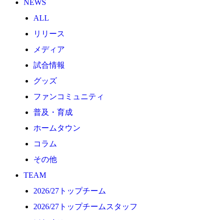
NEWS
2026/27トップチーム
ALL
2026/27トップチームスタッフ
リリース
ソシオス
メディア
バモス
試合情報
チアダンススクール
グッズ
ボランティアチーム「volundeer」
ファンコミュニティ
ビクトリーロード
普及・育成
HOMEGAME
ホームタウン
観戦ルール＆マナー
コラム
ホームゲーム運営管理規定
その他
Jリーグ運営管理規定
TEAM
写真・動画使用ガイドライン
2026/27トップチーム
ロートフィールド奈良
2026/27トップチームスタッフ
SCHEDULE