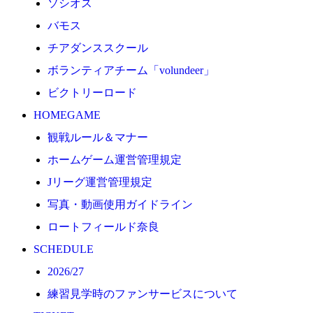
ソシオス
2026/27
バモス
練習見学時のファンサービスについて
チアダンススクール
TICKET
ボランティアチーム「volundeer」
奈良クラブ明治安田J3リーグ2026/27シーズン試合
ビクトリーロード
奈良クラブ明治安田Ｊ3リーグ 2026/27シーズン「鹿
HOMEGAME
観戦ルール＆マナー
観戦ルール＆マナー
FANCOMMUNITY
ホームゲーム運営管理規定
2026/27ファンコミュニティ
Jリーグ運営管理規定
サポートショップ
写真・動画使用ガイドライン
GOODS
ロートフィールド奈良
オフィシャルストア（実店舗）
SCHEDULE
オンラインストア
2026/27
ACADEMY
練習見学時のファンサービスについて
アカデミーについて