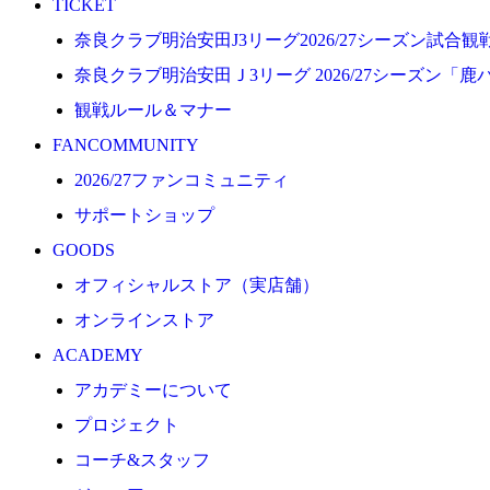
TICKET
プロジェクト
奈良クラブ明治安田J3リーグ2026/27シーズン試合
コーチ&スタッフ
奈良クラブ明治安田Ｊ3リーグ 2026/27シーズン「鹿
ジュニア
観戦ルール＆マナー
ジュニアユース
FANCOMMUNITY
ユース
2026/27ファンコミュニティ
練習拠点（ナラディーア）
サポートショップ
SCHOOL
GOODS
CLUB
オフィシャルストア（実店舗）
2026/27 パートナー企業
オンラインストア
パートナー募集
ACADEMY
クラブ理念
アカデミーについて
クラブ情報
プロジェクト
サステナビリティ
コーチ&スタッフ
Web制作支援