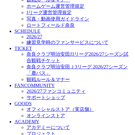
オフィシャルストア（実店舗）
ホームゲーム運営管理規定
オンラインストア
Jリーグ運営管理規定
ACADEMY
写真・動画使用ガイドライン
アカデミーについて
ロートフィールド奈良
プロジェクト
SCHEDULE
コーチ&スタッフ
2026/27
ジュニア
練習見学時のファンサービスについて
ジュニアユース
TICKET
奈良クラブ明治安田J3リーグ2026/27シーズン試
ユース
合観戦チケット
練習拠点（ナラディーア）
奈良クラブ明治安田Ｊ3リーグ 2026/27シーズン
SCHOOL
CLUB
「鹿パス」
2026/27 パートナー企業
観戦ルール＆マナー
パートナー募集
FANCOMMUNITY
クラブ理念
2026/27ファンコミュニティ
クラブ情報
サポートショップ
サステナビリティ
GOODS
オフィシャルストア（実店舗）
Web制作支援
オンラインストア
応援プロジェクト
ACADEMY
アカデミーについて
プロジェクト