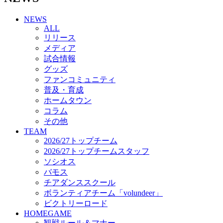
チアダンススクール
NEWS
ボランティアチーム「volundeer」
ALL
ビクトリーロード
リリース
HOMEGAME
メディア
観戦ルール＆マナー
試合情報
ホームゲーム運営管理規定
グッズ
Jリーグ運営管理規定
ファンコミュニティ
写真・動画使用ガイドライン
普及・育成
ロートフィールド奈良
ホームタウン
SCHEDULE
コラム
2026/27
練習見学時のファンサービスについて
その他
TICKET
TEAM
奈良クラブ明治安田J3リーグ2026/27シーズン試
2026/27トップチーム
合観戦チケット
2026/27トップチームスタッフ
奈良クラブ明治安田Ｊ3リーグ 2026/27シーズン
ソシオス
「鹿パス」
バモス
観戦ルール＆マナー
チアダンススクール
FANCOMMUNITY
ボランティアチーム「volundeer」
2026/27ファンコミュニティ
ビクトリーロード
サポートショップ
HOMEGAME
GOODS
観戦ルール＆マナー