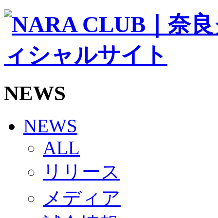
ソシオス
バモス
チアダンススクール
ボランティアチーム「volundeer」
ビクトリーロード
HOMEGAME
観戦ルール＆マナー
ホームゲーム運営管理規定
NEWS
Jリーグ運営管理規定
写真・動画使用ガイドライン
ロートフィールド奈良
SCHEDULE
NEWS
2026/27
練習見学時のファンサービスについて
ALL
TICKET
奈良クラブ明治安田J3リーグ2026/27シーズン試
リリース
奈良クラブ明治安田Ｊ3リーグ 2026/27シーズン
観戦ルール＆マナー
FANCOMMUNITY
メディア
2026/27ファンコミュニティ
サポートショップ
GOODS