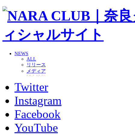
NEWS
ALL
リリース
メディア
試合情報
Twitter
グッズ
ファンコミュニティ
普及・育成
Instagram
ホームタウン
コラム
Facebook
その他
TEAM
YouTube
2026/27トップチーム
2026/27トップチームスタッフ