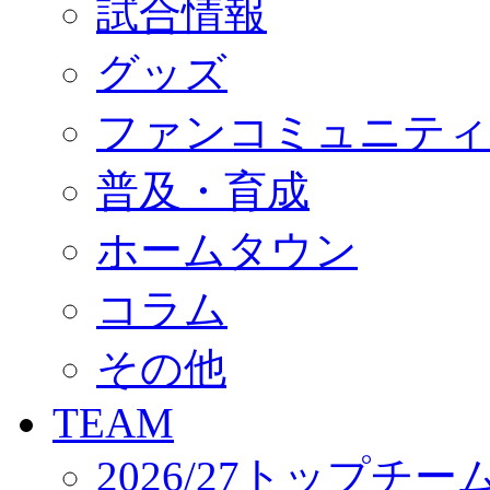
試合情報
オフィシャルストア（実店舗）
オンラインストア
ACADEMY
グッズ
アカデミーについて
プロジェクト
ファンコミュニティ
コーチ&スタッフ
ジュニア
ジュニアユース
普及・育成
ユース
練習拠点（ナラディーア）
ホームタウン
SCHOOL
CLUB
2026/27 パートナー企業
コラム
パートナー募集
クラブ理念
クラブ情報
その他
サステナビリティ
Web制作支援
TEAM
応援プロジェクト
2026/27トップチー