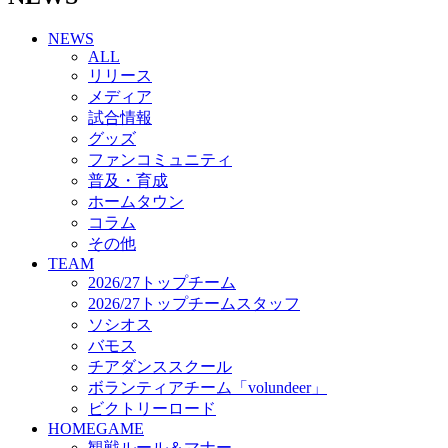
チアダンススクール
NEWS
ボランティアチーム「volundeer」
ALL
ビクトリーロード
リリース
HOMEGAME
メディア
観戦ルール＆マナー
試合情報
ホームゲーム運営管理規定
グッズ
Jリーグ運営管理規定
ファンコミュニティ
写真・動画使用ガイドライン
普及・育成
ロートフィールド奈良
ホームタウン
SCHEDULE
コラム
2026/27
練習見学時のファンサービスについて
その他
TICKET
TEAM
奈良クラブ明治安田J3リーグ2026/27シーズン試
2026/27トップチーム
合観戦チケット
2026/27トップチームスタッフ
奈良クラブ明治安田Ｊ3リーグ 2026/27シーズン
ソシオス
「鹿パス」
バモス
観戦ルール＆マナー
チアダンススクール
FANCOMMUNITY
ボランティアチーム「volundeer」
2026/27ファンコミュニティ
ビクトリーロード
サポートショップ
HOMEGAME
GOODS
観戦ルール＆マナー