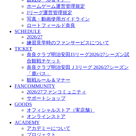
オフィシャルストア（実店舗）
ホームゲーム運営管理規定
オンラインストア
Jリーグ運営管理規定
ACADEMY
写真・動画使用ガイドライン
アカデミーについて
ロートフィールド奈良
プロジェクト
SCHEDULE
コーチ&スタッフ
2026/27
ジュニア
練習見学時のファンサービスについて
ジュニアユース
TICKET
奈良クラブ明治安田J3リーグ2026/27シーズン試
ユース
合観戦チケット
練習拠点（ナラディーア）
奈良クラブ明治安田Ｊ3リーグ 2026/27シーズン
SCHOOL
CLUB
「鹿パス」
2026/27 パートナー企業
観戦ルール＆マナー
パートナー募集
FANCOMMUNITY
クラブ理念
2026/27ファンコミュニティ
クラブ情報
サポートショップ
サステナビリティ
GOODS
オフィシャルストア（実店舗）
Web制作支援
オンラインストア
応援プロジェクト
ACADEMY
アカデミーについて
プロジェクト