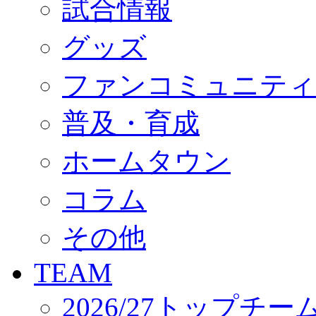
試合情報
オフィシャルストア（実店舗）
オンラインストア
ACADEMY
グッズ
アカデミーについて
プロジェクト
ファンコミュニティ
コーチ&スタッフ
ジュニア
ジュニアユース
普及・育成
ユース
練習拠点（ナラディーア）
ホームタウン
SCHOOL
CLUB
2026/27 パートナー企業
コラム
パートナー募集
クラブ理念
クラブ情報
その他
サステナビリティ
Web制作支援
TEAM
応援プロジェクト
2026/27トップチー