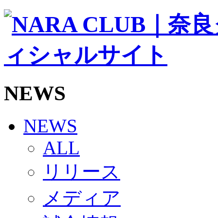
ソシオス
バモス
チアダンススクール
ボランティアチーム「volundeer」
ビクトリーロード
HOMEGAME
観戦ルール＆マナー
ホームゲーム運営管理規定
NEWS
Jリーグ運営管理規定
写真・動画使用ガイドライン
ロートフィールド奈良
SCHEDULE
NEWS
2026/27
練習見学時のファンサービスについて
ALL
TICKET
奈良クラブ明治安田J3リーグ2026/27シーズン試
リリース
奈良クラブ明治安田Ｊ3リーグ 2026/27シーズン
観戦ルール＆マナー
FANCOMMUNITY
メディア
2026/27ファンコミュニティ
サポートショップ
GOODS