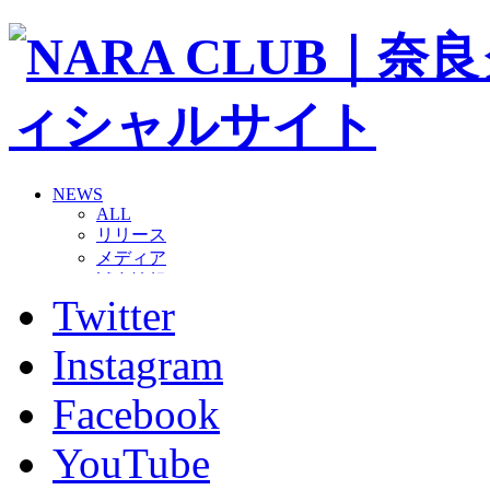
NEWS
ALL
リリース
メディア
試合情報
Twitter
グッズ
ファンコミュニティ
普及・育成
Instagram
ホームタウン
コラム
Facebook
その他
TEAM
YouTube
2026/27トップチーム
2026/27トップチームスタッフ