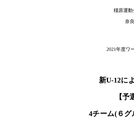
橿原運動
奈良
2021年度
新U-12
【予選
4チーム(６