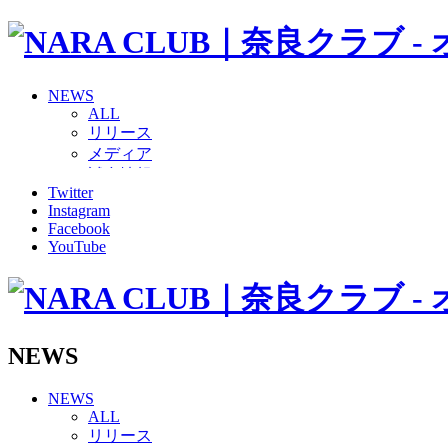
NEWS
ALL
リリース
メディア
試合情報
Twitter
グッズ
Instagram
ファンコミュニティ
Facebook
普及・育成
YouTube
ホームタウン
コラム
その他
TEAM
2026/27トップチーム
NEWS
2026/27トップチームスタッフ
ソシオス
NEWS
バモス
ALL
チアダンススクール
リリース
ボランティアチーム「volundeer」