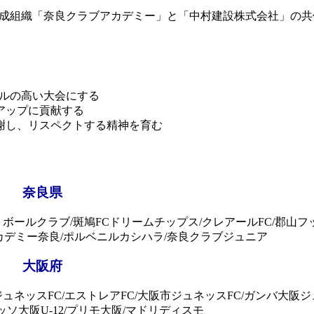
育成組織「奈良クラブアカデミー」と「中村建設株式会社」の共
ベルの高い大会にする
アップに貢献する
謝し、リスペクトする精神を育む
奈良県
フットボールクラブ/斑鳩FCドリームチップス/クレアールFC/郡山
アカデミー奈良/ポルベニルカシハラ/奈良クラブジュニア
大阪府
C/大阪市ジュネッスFC/エストレアFC/大阪市ジュネッスFC/ガンバ大
ソ大阪U-12/プリモ大阪/マドリディスモ