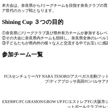
本大会は、奈良県からJリーグチームを目指す奈良クラブの
ア世代のカップ戦となります。
Shining Cup ３つの目的
①奈良県にJリーグクラブ及び県外有力チームが参加するレ
②その大会に奈良県内チームも招待し、奈良県全体のレベル
③子どもたちが県内外の様々な人と交流する中でお互いに感
参加チーム一覧
FCAセンチュリー/YF NARA TESORO/アスペガス生駒
ブ/ディアブロッサ高田FC/バルサ
EXE90FC/FC GRASION/GROW UP FC/エストレアF
ットボールクラブ/セレッ