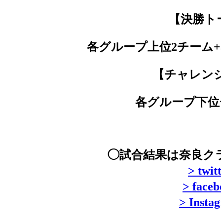
【決勝ト
各グループ上位2チーム
【チャレンジ
各グループ下位
◯試合結果は奈良ク
> tw
> fa
> Ins