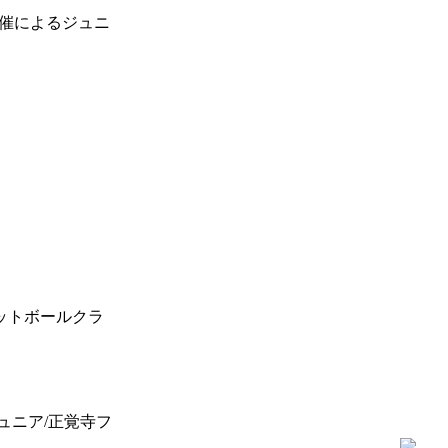
催によるジュニ
フットボールクラ
阪ジュニア/正覚寺フ