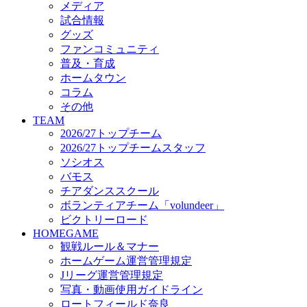
メディア
ビクトリーロード
試合情報
HOMEGAME
グッズ
観戦ルール＆マナー
ファンコミュニティ
ホームゲーム運営管理規定
普及・育成
Jリーグ運営管理規定
ホームタウン
写真・動画使用ガイドライン
コラム
ロートフィールド奈良
その他
SCHEDULE
TEAM
2026/27
2026/27トップチーム
練習見学時のファンサービスについて
2026/27トップチームスタッフ
TICKET
ソシオス
奈良クラブ明治安田J3リーグ2026/27シーズン試
バモス
奈良クラブ明治安田Ｊ3リーグ 2026/27シーズン
チアダンススクール
観戦ルール＆マナー
FANCOMMUNITY
ボランティアチーム「volundeer」
2026/27ファンコミュニティ
ビクトリーロード
サポートショップ
HOMEGAME
GOODS
観戦ルール＆マナー
オフィシャルストア（実店舗）
ホームゲーム運営管理規定
オンラインストア
Jリーグ運営管理規定
ACADEMY
写真・動画使用ガイドライン
アカデミーについて
ロートフィールド奈良