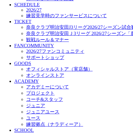
プロジェクト
SCHEDULE
コーチ&スタッフ
2026/27
練習見学時のファンサービスについて
ジュニア
TICKET
ジュニアユース
奈良クラブ明治安田J3リーグ2026/27シーズン試
ユース
奈良クラブ明治安田Ｊ3リーグ 2026/27シーズン
練習拠点（ナラディーア）
観戦ルール＆マナー
SCHOOL
FANCOMMUNITY
CLUB
2026/27ファンコミュニティ
2026/27 パートナー企業
サポートショップ
パートナー募集
GOODS
クラブ理念
オフィシャルストア（実店舗）
クラブ情報
オンラインストア
サステナビリティ
ACADEMY
Web制作支援
アカデミーについて
応援プロジェクト
プロジェクト
コーチ&スタッフ
ジュニア
ジュニアユース
ユース
練習拠点（ナラディーア）
SCHOOL