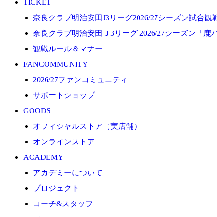
TICKET
プロジェクト
奈良クラブ明治安田J3リーグ2026/27シーズン試合
コーチ&スタッフ
奈良クラブ明治安田Ｊ3リーグ 2026/27シーズン「鹿
ジュニア
観戦ルール＆マナー
ジュニアユース
FANCOMMUNITY
ユース
2026/27ファンコミュニティ
練習拠点（ナラディーア）
サポートショップ
SCHOOL
GOODS
CLUB
オフィシャルストア（実店舗）
2026/27 パートナー企業
オンラインストア
パートナー募集
ACADEMY
クラブ理念
アカデミーについて
クラブ情報
プロジェクト
サステナビリティ
コーチ&スタッフ
Web制作支援