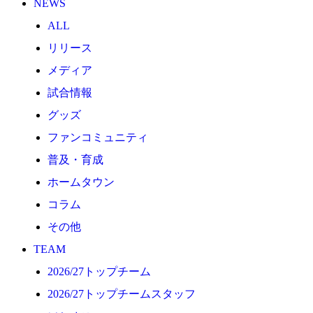
NEWS
2026/27トップチーム
ALL
2026/27トップチームスタッフ
リリース
ソシオス
メディア
バモス
試合情報
チアダンススクール
グッズ
ボランティアチーム「volundeer」
ファンコミュニティ
ビクトリーロード
普及・育成
HOMEGAME
ホームタウン
観戦ルール＆マナー
コラム
ホームゲーム運営管理規定
その他
Jリーグ運営管理規定
TEAM
写真・動画使用ガイドライン
2026/27トップチーム
ロートフィールド奈良
2026/27トップチームスタッフ
SCHEDULE