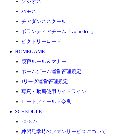
ソシオス
2026/27
バモス
練習見学時のファンサービスについて
チアダンススクール
TICKET
ボランティアチーム「volundeer」
奈良クラブ明治安田J3リーグ2026/27シーズン試合
ビクトリーロード
奈良クラブ明治安田Ｊ3リーグ 2026/27シーズン「鹿
HOMEGAME
観戦ルール＆マナー
観戦ルール＆マナー
FANCOMMUNITY
ホームゲーム運営管理規定
2026/27ファンコミュニティ
Jリーグ運営管理規定
サポートショップ
写真・動画使用ガイドライン
GOODS
ロートフィールド奈良
オフィシャルストア（実店舗）
SCHEDULE
オンラインストア
2026/27
ACADEMY
練習見学時のファンサービスについて
アカデミーについて