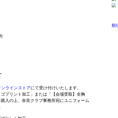
順
方
方
オンラインストア
にて受け付けいたします。
se」ロゴプリント加工」または「【会場受取】全胸
加工」を購入の上、奈良クラブ事務所宛にユニフォーム
。