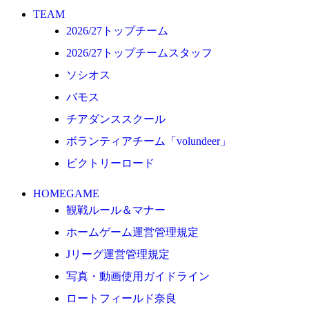
ロートフィールド奈良
TEAM
2026/27トップチーム
SCHEDULE
2026/27トップチームスタッフ
2026/27
ソシオス
練習見学時のファンサービスについて
バモス
TICKET
チアダンススクール
奈良クラブ明治安田J3リーグ2026/27シーズン試
合観戦チケット
ボランティアチーム「volundeer」
奈良クラブ明治安田Ｊ3リーグ 2026/27シーズン
ビクトリーロード
「鹿パス」
HOMEGAME
観戦ルール＆マナー
観戦ルール＆マナー
FANCOMMUNITY
ホームゲーム運営管理規定
2026/27ファンコミュニティ
Jリーグ運営管理規定
サポートショップ
写真・動画使用ガイドライン
ロートフィールド奈良
GOODS