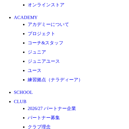
オンラインストア
クラブ理念
クラブ情報
ACADEMY
サステナビリティ
アカデミーについて
Web制作支援
プロジェクト
応援プロジェクト
コーチ&スタッフ
ジュニア
ジュニアユース
ユース
練習拠点（ナラディーア）
SCHOOL
CLUB
2026/27 パートナー企業
パートナー募集
クラブ理念