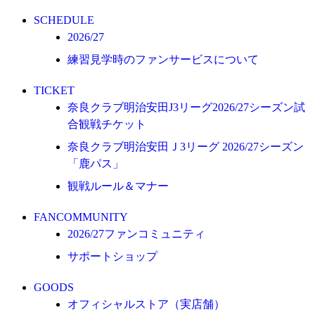
オフィシャルストア（実店舗）
SCHEDULE
オンラインストア
2026/27
練習見学時のファンサービスについて
ACADEMY
アカデミーについて
TICKET
プロジェクト
奈良クラブ明治安田J3リーグ2026/27シーズン試
コーチ&スタッフ
合観戦チケット
ジュニア
奈良クラブ明治安田Ｊ3リーグ 2026/27シーズン
「鹿パス」
ジュニアユース
観戦ルール＆マナー
ユース
練習拠点（ナラディーア）
FANCOMMUNITY
2026/27ファンコミュニティ
SCHOOL
サポートショップ
CLUB
2026/27 パートナー企業
GOODS
オフィシャルストア（実店舗）
パートナー募集