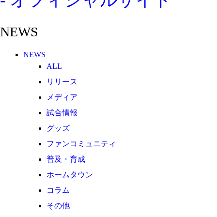
その他
TEAM
NEWS
2026/27トップチーム
2026/27トップチームスタッフ
NEWS
ソシオス
ALL
バモス
リリース
チアダンススクール
メディア
ボランティアチーム「volundeer」
試合情報
ビクトリーロード
グッズ
ファンコミュニティ
HOMEGAME
普及・育成
観戦ルール＆マナー
ホームタウン
ホームゲーム運営管理規定
コラム
Jリーグ運営管理規定
その他
写真・動画使用ガイドライン