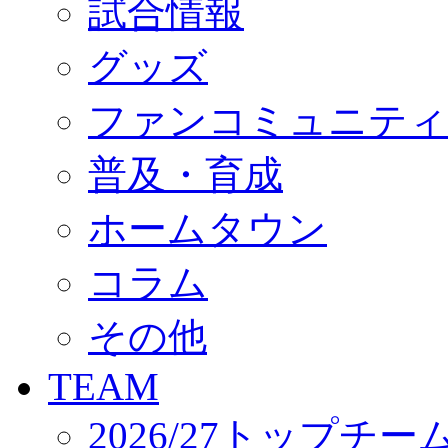
試合情報
オフィシャルストア（実店舗）
オンラインストア
ACADEMY
グッズ
アカデミーについて
プロジェクト
ファンコミュニティ
コーチ&スタッフ
ジュニア
ジュニアユース
普及・育成
ユース
練習拠点（ナラディーア）
ホームタウン
SCHOOL
CLUB
2026/27 パートナー企業
コラム
パートナー募集
クラブ理念
クラブ情報
その他
サステナビリティ
Web制作支援
TEAM
応援プロジェクト
2026/27トップチー