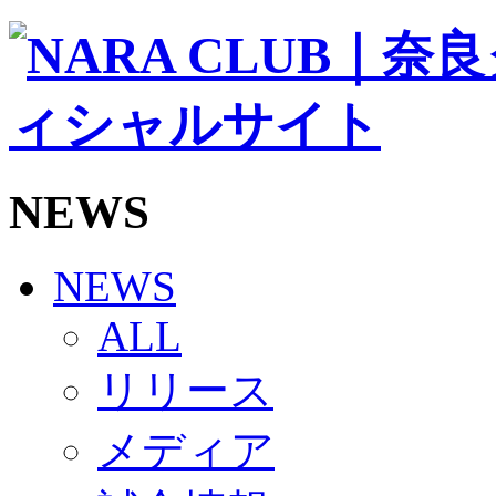
ソシオス
バモス
チアダンススクール
ボランティアチーム「volundeer」
ビクトリーロード
HOMEGAME
観戦ルール＆マナー
ホームゲーム運営管理規定
NEWS
Jリーグ運営管理規定
写真・動画使用ガイドライン
ロートフィールド奈良
SCHEDULE
NEWS
2026/27
練習見学時のファンサービスについて
ALL
TICKET
奈良クラブ明治安田J3リーグ2026/27シーズン試
リリース
奈良クラブ明治安田Ｊ3リーグ 2026/27シーズン
観戦ルール＆マナー
FANCOMMUNITY
メディア
2026/27ファンコミュニティ
サポートショップ
GOODS