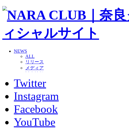
NEWS
ALL
リリース
メディア
試合情報
Twitter
グッズ
ファンコミュニティ
普及・育成
Instagram
ホームタウン
コラム
Facebook
その他
TEAM
YouTube
2026/27トップチーム
2026/27トップチームスタッフ