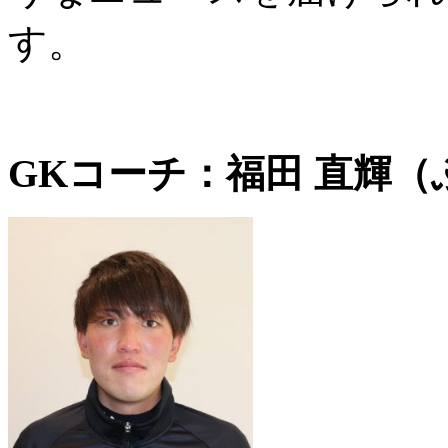
す。
GKコーチ：
福田 直輝（