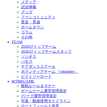
メディア
ビクトリーロード
試合情報
HOMEGAME
グッズ
観戦ルール＆マナー
ファンコミュニティ
ホームゲーム運営管理規定
普及・育成
Jリーグ運営管理規定
ホームタウン
写真・動画使用ガイドライン
コラム
ロートフィールド奈良
その他
SCHEDULE
TEAM
2026/27
2026/27トップチーム
練習見学時のファンサービスについて
2026/27トップチームスタッフ
TICKET
ソシオス
奈良クラブ明治安田J3リーグ2026/27シーズン試
バモス
奈良クラブ明治安田Ｊ3リーグ 2026/27シーズン
チアダンススクール
観戦ルール＆マナー
FANCOMMUNITY
ボランティアチーム「volundeer」
2026/27ファンコミュニティ
ビクトリーロード
サポートショップ
HOMEGAME
GOODS
観戦ルール＆マナー
オフィシャルストア（実店舗）
ホームゲーム運営管理規定
オンラインストア
Jリーグ運営管理規定
ACADEMY
写真・動画使用ガイドライン
アカデミーについて
ロートフィールド奈良