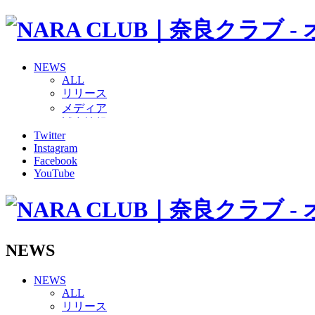
NEWS
ALL
リリース
メディア
試合情報
Twitter
グッズ
Instagram
ファンコミュニティ
Facebook
普及・育成
YouTube
ホームタウン
コラム
その他
TEAM
2026/27トップチーム
NEWS
2026/27トップチームスタッフ
ソシオス
NEWS
バモス
ALL
チアダンススクール
リリース
ボランティアチーム「volundeer」