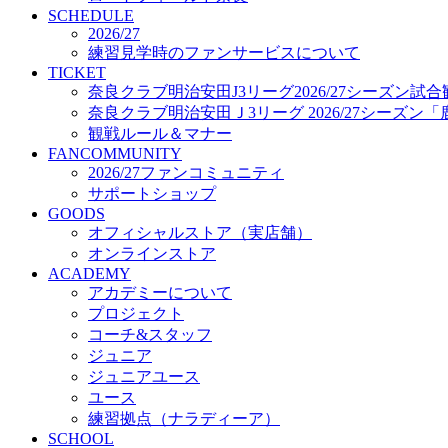
プロジェクト
SCHEDULE
コーチ&スタッフ
2026/27
練習見学時のファンサービスについて
ジュニア
TICKET
ジュニアユース
奈良クラブ明治安田J3リーグ2026/27シーズン試
ユース
奈良クラブ明治安田Ｊ3リーグ 2026/27シーズン
練習拠点（ナラディーア）
観戦ルール＆マナー
SCHOOL
FANCOMMUNITY
CLUB
2026/27ファンコミュニティ
2026/27 パートナー企業
サポートショップ
パートナー募集
GOODS
クラブ理念
オフィシャルストア（実店舗）
クラブ情報
オンラインストア
サステナビリティ
ACADEMY
Web制作支援
アカデミーについて
応援プロジェクト
プロジェクト
コーチ&スタッフ
ジュニア
ジュニアユース
ユース
練習拠点（ナラディーア）
SCHOOL