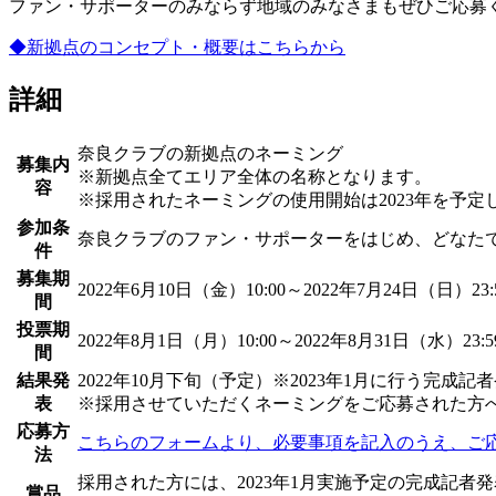
ファン・サポーターのみならず地域のみなさまもぜひご応募
◆新拠点のコンセプト・概要はこちらから
詳細
奈良クラブの新拠点のネーミング
募集内
※新拠点全てエリア全体の名称となります。
容
※採用されたネーミングの使用開始は2023年を予定
参加条
奈良クラブのファン・サポーターをはじめ、どなた
件
募集期
2022年6月10日（金）10:00～2022年7月24日（日）23
間
投票期
2022年8月1日（月）10:00～2022年8月31日（水）23:
間
結果発
2022年10月下旬（予定）※2023年1月に行う完成
表
※採用させていただくネーミングをご応募された方
応募方
こちらのフォームより、必要事項を記入のうえ、ご
法
採用された方には、2023年1月実施予定の完成記者
賞品