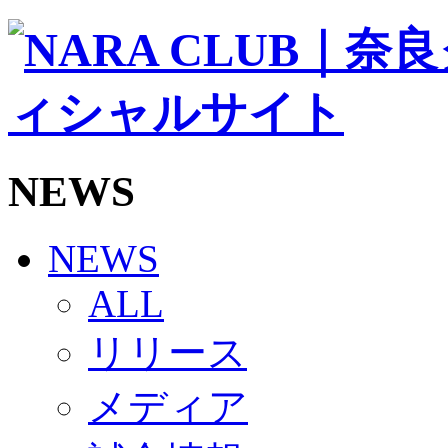
ソシオス
バモス
チアダンススクール
ボランティアチーム「volundeer」
ビクトリーロード
HOMEGAME
観戦ルール＆マナー
ホームゲーム運営管理規定
NEWS
Jリーグ運営管理規定
写真・動画使用ガイドライン
ロートフィールド奈良
SCHEDULE
NEWS
2026/27
練習見学時のファンサービスについて
ALL
TICKET
奈良クラブ明治安田J3リーグ2026/27シーズン試
リリース
奈良クラブ明治安田Ｊ3リーグ 2026/27シーズン
観戦ルール＆マナー
FANCOMMUNITY
メディア
2026/27ファンコミュニティ
サポートショップ
GOODS