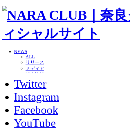
NEWS
ALL
リリース
メディア
試合情報
Twitter
グッズ
ファンコミュニティ
普及・育成
Instagram
ホームタウン
コラム
Facebook
その他
TEAM
YouTube
2026/27トップチーム
2026/27トップチームスタッフ