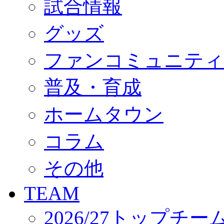
試合情報
オフィシャルストア（実店舗）
オンラインストア
ACADEMY
グッズ
アカデミーについて
プロジェクト
ファンコミュニティ
コーチ&スタッフ
ジュニア
ジュニアユース
普及・育成
ユース
練習拠点（ナラディーア）
ホームタウン
SCHOOL
CLUB
2026/27 パートナー企業
コラム
パートナー募集
クラブ理念
クラブ情報
その他
サステナビリティ
Web制作支援
TEAM
応援プロジェクト
2026/27トップチー