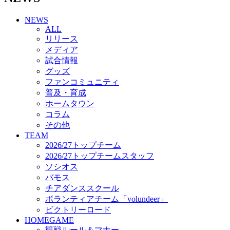
チアダンススクール
NEWS
ボランティアチーム「volundeer」
ALL
ビクトリーロード
リリース
HOMEGAME
メディア
観戦ルール＆マナー
試合情報
ホームゲーム運営管理規定
グッズ
Jリーグ運営管理規定
ファンコミュニティ
写真・動画使用ガイドライン
普及・育成
ロートフィールド奈良
ホームタウン
SCHEDULE
コラム
2026/27
練習見学時のファンサービスについて
その他
TICKET
TEAM
奈良クラブ明治安田J3リーグ2026/27シーズン試
2026/27トップチーム
合観戦チケット
2026/27トップチームスタッフ
奈良クラブ明治安田Ｊ3リーグ 2026/27シーズン
ソシオス
「鹿パス」
バモス
観戦ルール＆マナー
チアダンススクール
FANCOMMUNITY
ボランティアチーム「volundeer」
2026/27ファンコミュニティ
ビクトリーロード
サポートショップ
HOMEGAME
GOODS
観戦ルール＆マナー