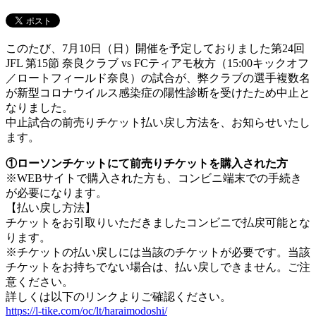
このたび、7月10日（日）開催を予定しておりました第24回
JFL 第15節 奈良クラブ vs FCティアモ枚方（15:00キックオフ
／ロートフィールド奈良）の試合が、弊クラブの選手複数名
が新型コロナウイルス感染症の陽性診断を受けたため中止と
なりました。
中止試合の前売りチケット払い戻し方法を、お知らせいたし
ます。
①ローソンチケットにて前売りチケットを購入された方
※WEBサイトで購入された方も、コンビニ端末での手続き
が必要になります。
【払い戻し方法】
チケットをお引取りいただきましたコンビニで払戻可能とな
ります。
※チケットの払い戻しには当該のチケットが必要です。当該
チケットをお持ちでない場合は、払い戻しできません。ご注
意ください。
詳しくは以下のリンクよりご確認ください。
https://l-tike.com/oc/lt/haraimodoshi/