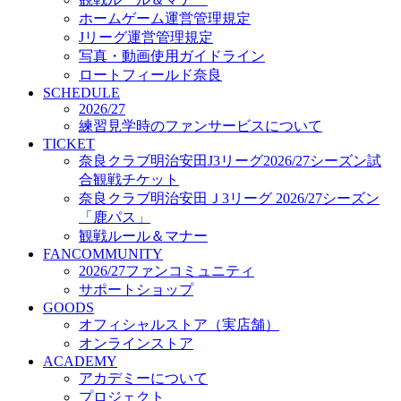
オフィシャルストア（実店舗）
ホームゲーム運営管理規定
オンラインストア
Jリーグ運営管理規定
ACADEMY
写真・動画使用ガイドライン
アカデミーについて
ロートフィールド奈良
プロジェクト
SCHEDULE
コーチ&スタッフ
2026/27
ジュニア
練習見学時のファンサービスについて
ジュニアユース
TICKET
奈良クラブ明治安田J3リーグ2026/27シーズン試
ユース
合観戦チケット
練習拠点（ナラディーア）
奈良クラブ明治安田Ｊ3リーグ 2026/27シーズン
SCHOOL
CLUB
「鹿パス」
2026/27 パートナー企業
観戦ルール＆マナー
パートナー募集
FANCOMMUNITY
クラブ理念
2026/27ファンコミュニティ
クラブ情報
サポートショップ
サステナビリティ
GOODS
オフィシャルストア（実店舗）
Web制作支援
オンラインストア
応援プロジェクト
ACADEMY
アカデミーについて
プロジェクト