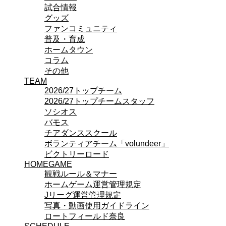
試合情報
ビクトリーロード
グッズ
HOMEGAME
ファンコミュニティ
観戦ルール＆マナー
普及・育成
ホームゲーム運営管理規定
ホームタウン
Jリーグ運営管理規定
コラム
写真・動画使用ガイドライン
その他
ロートフィールド奈良
TEAM
SCHEDULE
2026/27
2026/27トップチーム
練習見学時のファンサービスについて
2026/27トップチームスタッフ
TICKET
ソシオス
奈良クラブ明治安田J3リーグ2026/27シーズン
バモス
奈良クラブ明治安田Ｊ3リーグ 2026/27シーズン
チアダンススクール
観戦ルール＆マナー
ボランティアチーム「volundeer」
FANCOMMUNITY
ビクトリーロード
2026/27ファンコミュニティ
HOMEGAME
サポートショップ
観戦ルール＆マナー
GOODS
ホームゲーム運営管理規定
オフィシャルストア（実店舗）
Jリーグ運営管理規定
オンラインストア
写真・動画使用ガイドライン
ACADEMY
ロートフィールド奈良
アカデミーについて