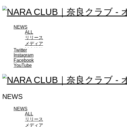
NEWS
ALL
リリース
メディア
試合情報
Twitter
Instagram
グッズ
Facebook
ファンコミュニティ
YouTube
普及・育成
ホームタウン
コラム
その他
TEAM
NEWS
2026/27トップチーム
2026/27トップチームスタッフ
ソシオス
NEWS
ALL
バモス
リリース
チアダンススクール
メディア
ボランティアチーム「volundeer」