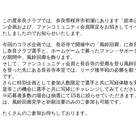
この度奈良クラブでは、奈良県桜井市初瀬にあります「総本山
ン企画および、ファンコミュニティ会員限定をお招きしてイ
たしましたのでお知らせいたします。
今回のコラボ企画では、長谷寺で開催中の「風鈴回廊」に奈
し奈良クラブ選手と、ホームゲームで募ったファン・サポー
が期間中、風鈴回廊を飾ります。
そして、ファンコミュニティ会員と長谷寺の登廊を登り風鈴
を登った先にある長谷寺本堂では、リーグ後半戦の必勝を願う
です。
さらに特別企画として参加人数限定で選手と共に写経体験を
是非この機会に選手と共に写経にチャレンジしてみてくださ
※応募者多数の場合は抽選にて15名に絞らせていただきます
は、風鈴回廊見学と祈願法要のみのご参加も可能です。
たくさんのご参加お待ちしております。