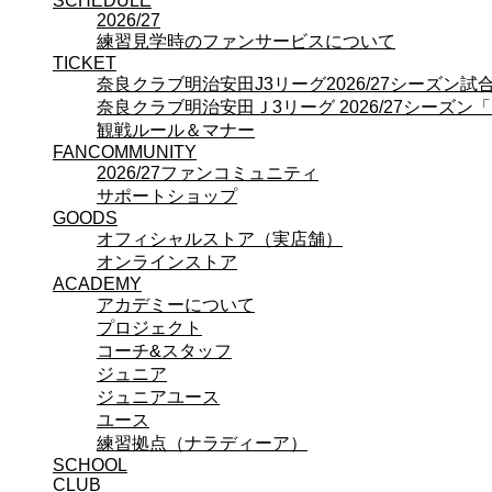
SCHEDULE
プロジェクト
2026/27
コーチ&スタッフ
練習見学時のファンサービスについて
ジュニア
TICKET
ジュニアユース
奈良クラブ明治安田J3リーグ2026/27シーズン
ユース
奈良クラブ明治安田Ｊ3リーグ 2026/27シーズン
練習拠点（ナラディーア）
観戦ルール＆マナー
SCHOOL
FANCOMMUNITY
CLUB
2026/27ファンコミュニティ
2026/27 パートナー企業
サポートショップ
パートナー募集
GOODS
クラブ理念
オフィシャルストア（実店舗）
クラブ情報
オンラインストア
サステナビリティ
ACADEMY
アカデミーについて
Web制作支援
プロジェクト
応援プロジェクト
コーチ&スタッフ
ジュニア
ジュニアユース
ユース
練習拠点（ナラディーア）
SCHOOL
CLUB