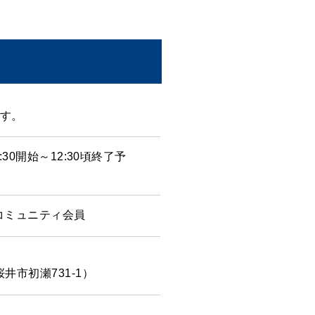
す。
10:30開始～12:30頃終了予
ンコミュニティ会員
県桜井市初瀬731-1）