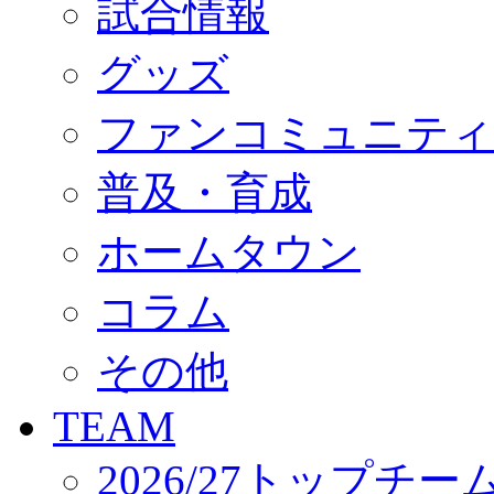
試合情報
オフィシャルストア（実店舗）
オンラインストア
ACADEMY
グッズ
アカデミーについて
プロジェクト
ファンコミュニティ
コーチ&スタッフ
ジュニア
ジュニアユース
普及・育成
ユース
練習拠点（ナラディーア）
ホームタウン
SCHOOL
CLUB
2026/27 パートナー企業
コラム
パートナー募集
クラブ理念
クラブ情報
その他
サステナビリティ
Web制作支援
TEAM
応援プロジェクト
2026/27トップチー