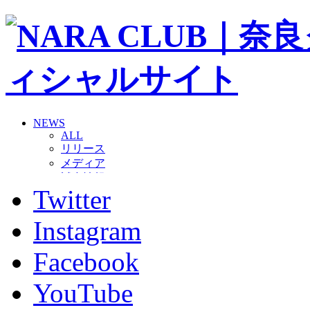
NEWS
ALL
リリース
メディア
試合情報
Twitter
グッズ
ファンコミュニティ
普及・育成
Instagram
ホームタウン
コラム
Facebook
その他
TEAM
YouTube
2026/27トップチーム
2026/27トップチームスタッフ