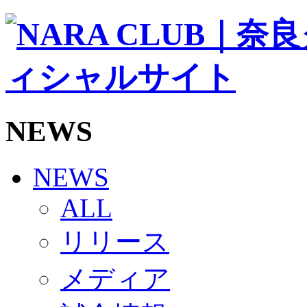
ソシオス
バモス
チアダンススクール
ボランティアチーム「volundeer」
ビクトリーロード
HOMEGAME
観戦ルール＆マナー
ホームゲーム運営管理規定
NEWS
Jリーグ運営管理規定
写真・動画使用ガイドライン
ロートフィールド奈良
SCHEDULE
NEWS
2026/27
練習見学時のファンサービスについて
ALL
TICKET
奈良クラブ明治安田J3リーグ2026/27シーズン試
リリース
奈良クラブ明治安田Ｊ3リーグ 2026/27シーズン
観戦ルール＆マナー
FANCOMMUNITY
メディア
2026/27ファンコミュニティ
サポートショップ
GOODS