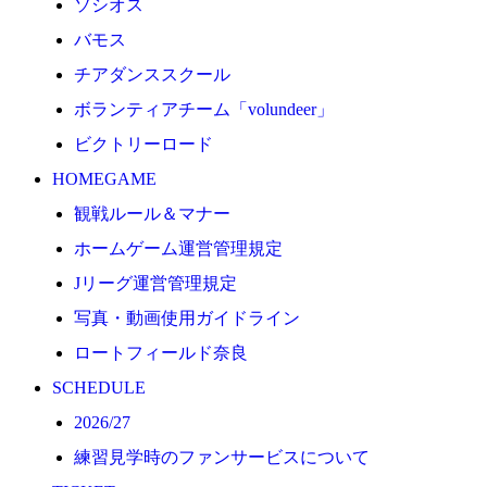
ソシオス
2026/27
バモス
練習見学時のファンサービスについて
チアダンススクール
TICKET
ボランティアチーム「volundeer」
奈良クラブ明治安田J3リーグ2026/27シーズン試合
ビクトリーロード
奈良クラブ明治安田Ｊ3リーグ 2026/27シーズン「鹿
HOMEGAME
観戦ルール＆マナー
観戦ルール＆マナー
FANCOMMUNITY
ホームゲーム運営管理規定
2026/27ファンコミュニティ
Jリーグ運営管理規定
サポートショップ
写真・動画使用ガイドライン
GOODS
ロートフィールド奈良
オフィシャルストア（実店舗）
SCHEDULE
オンラインストア
2026/27
ACADEMY
練習見学時のファンサービスについて
アカデミーについて