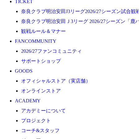
TICKET
プロジェクト
奈良クラブ明治安田J3リーグ2026/27シーズン試合
コーチ&スタッフ
奈良クラブ明治安田Ｊ3リーグ 2026/27シーズン「鹿
ジュニア
観戦ルール＆マナー
ジュニアユース
FANCOMMUNITY
ユース
2026/27ファンコミュニティ
練習拠点（ナラディーア）
サポートショップ
SCHOOL
GOODS
CLUB
オフィシャルストア（実店舗）
2026/27 パートナー企業
オンラインストア
パートナー募集
ACADEMY
クラブ理念
アカデミーについて
クラブ情報
プロジェクト
サステナビリティ
コーチ&スタッフ
Web制作支援