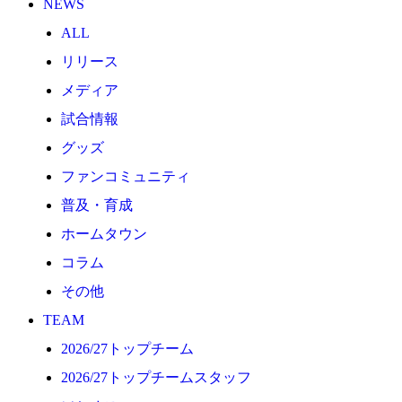
NEWS
2026/27トップチーム
ALL
2026/27トップチームスタッフ
リリース
ソシオス
メディア
バモス
試合情報
チアダンススクール
グッズ
ボランティアチーム「volundeer」
ファンコミュニティ
ビクトリーロード
普及・育成
HOMEGAME
ホームタウン
観戦ルール＆マナー
コラム
ホームゲーム運営管理規定
その他
Jリーグ運営管理規定
TEAM
写真・動画使用ガイドライン
2026/27トップチーム
ロートフィールド奈良
2026/27トップチームスタッフ
SCHEDULE