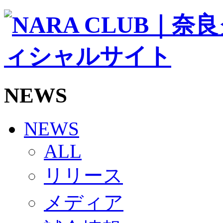
ソシオス
バモス
チアダンススクール
ボランティアチーム「volundeer」
ビクトリーロード
HOMEGAME
観戦ルール＆マナー
ホームゲーム運営管理規定
NEWS
Jリーグ運営管理規定
写真・動画使用ガイドライン
ロートフィールド奈良
SCHEDULE
NEWS
2026/27
練習見学時のファンサービスについて
ALL
TICKET
奈良クラブ明治安田J3リーグ2026/27シーズン試
リリース
奈良クラブ明治安田Ｊ3リーグ 2026/27シーズン
観戦ルール＆マナー
FANCOMMUNITY
メディア
2026/27ファンコミュニティ
サポートショップ
GOODS