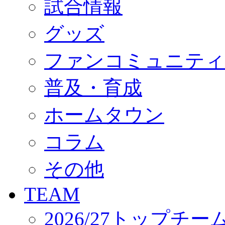
試合情報
オフィシャルストア（実店舗）
オンラインストア
ACADEMY
グッズ
アカデミーについて
プロジェクト
ファンコミュニティ
コーチ&スタッフ
ジュニア
ジュニアユース
普及・育成
ユース
練習拠点（ナラディーア）
ホームタウン
SCHOOL
CLUB
2026/27 パートナー企業
コラム
パートナー募集
クラブ理念
クラブ情報
その他
サステナビリティ
Web制作支援
TEAM
応援プロジェクト
2026/27トップチー