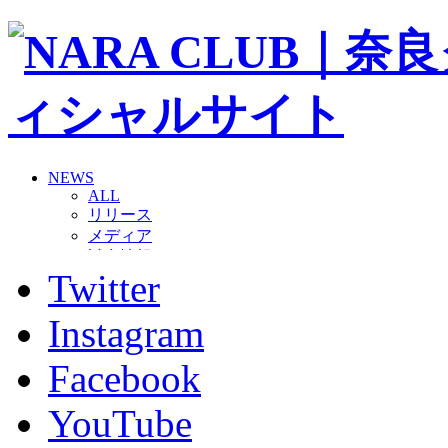
NEWS
ALL
リリース
メディア
試合情報
Twitter
グッズ
ファンコミュニティ
普及・育成
Instagram
ホームタウン
コラム
Facebook
その他
TEAM
YouTube
2026/27トップチーム
2026/27トップチームスタッフ