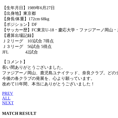
【生年月日】1989年6月27日
【出身地】東京都
【身長/体重】172cm 68kg
【ポジション】DF
【サッカー歴】FC東京U-18 ｰ 慶応大学 ｰ ファジアーノ岡山 
【通算出場記録】
Ｊ２リーグ 103試合 7得点
Ｊ３リーグ 56試合 5得点
JFL 42試合
【コメント】
長い間ありがとうございました。
ファジアーノ岡山、鹿児島ユナイテッド、奈良クラブ。どの
今後の各クラブの発展を、心より願っています。
改めて11年間、本当にありがとうございました！
PREV
ALL
NEXT
MATCH RESULT