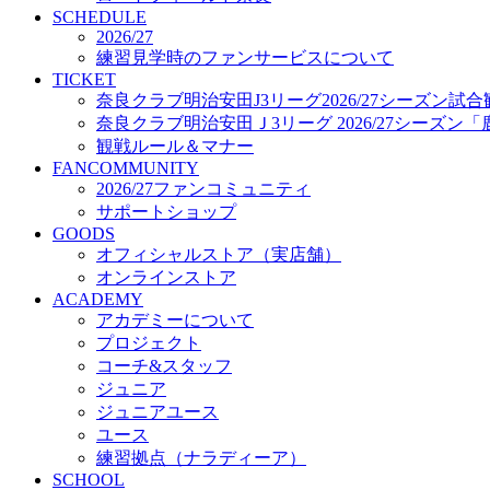
プロジェクト
SCHEDULE
コーチ&スタッフ
2026/27
練習見学時のファンサービスについて
ジュニア
TICKET
ジュニアユース
奈良クラブ明治安田J3リーグ2026/27シーズン試
ユース
奈良クラブ明治安田Ｊ3リーグ 2026/27シーズン
練習拠点（ナラディーア）
観戦ルール＆マナー
SCHOOL
FANCOMMUNITY
CLUB
2026/27ファンコミュニティ
2026/27 パートナー企業
サポートショップ
パートナー募集
GOODS
クラブ理念
オフィシャルストア（実店舗）
クラブ情報
オンラインストア
サステナビリティ
ACADEMY
Web制作支援
アカデミーについて
応援プロジェクト
プロジェクト
コーチ&スタッフ
ジュニア
ジュニアユース
ユース
練習拠点（ナラディーア）
SCHOOL