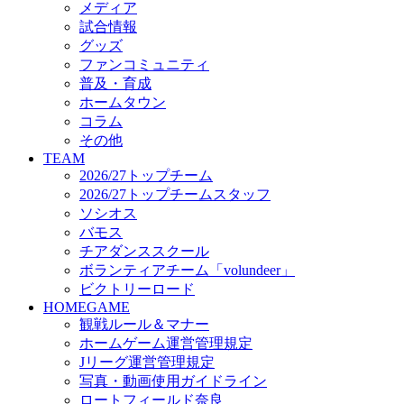
メディア
ビクトリーロード
試合情報
HOMEGAME
グッズ
観戦ルール＆マナー
ファンコミュニティ
ホームゲーム運営管理規定
普及・育成
Jリーグ運営管理規定
ホームタウン
写真・動画使用ガイドライン
コラム
ロートフィールド奈良
その他
SCHEDULE
TEAM
2026/27
2026/27トップチーム
練習見学時のファンサービスについて
2026/27トップチームスタッフ
TICKET
ソシオス
奈良クラブ明治安田J3リーグ2026/27シーズン試
バモス
奈良クラブ明治安田Ｊ3リーグ 2026/27シーズン
チアダンススクール
観戦ルール＆マナー
FANCOMMUNITY
ボランティアチーム「volundeer」
2026/27ファンコミュニティ
ビクトリーロード
サポートショップ
HOMEGAME
GOODS
観戦ルール＆マナー
オフィシャルストア（実店舗）
ホームゲーム運営管理規定
オンラインストア
Jリーグ運営管理規定
ACADEMY
写真・動画使用ガイドライン
アカデミーについて
ロートフィールド奈良