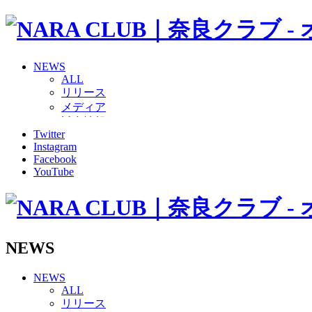
NEWS
ALL
リリース
メディア
試合情報
Twitter
グッズ
Instagram
ファンコミュニティ
Facebook
普及・育成
YouTube
ホームタウン
コラム
その他
TEAM
2026/27トップチーム
NEWS
2026/27トップチームスタッフ
ソシオス
NEWS
バモス
ALL
チアダンススクール
リリース
ボランティアチーム「volundeer」