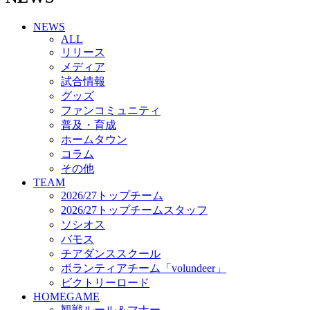
チアダンススクール
NEWS
ボランティアチーム「volundeer」
ALL
ビクトリーロード
リリース
HOMEGAME
メディア
観戦ルール＆マナー
試合情報
ホームゲーム運営管理規定
グッズ
Jリーグ運営管理規定
ファンコミュニティ
写真・動画使用ガイドライン
普及・育成
ロートフィールド奈良
ホームタウン
SCHEDULE
コラム
2026/27
練習見学時のファンサービスについて
その他
TICKET
TEAM
奈良クラブ明治安田J3リーグ2026/27シーズン試
2026/27トップチーム
合観戦チケット
2026/27トップチームスタッフ
奈良クラブ明治安田Ｊ3リーグ 2026/27シーズン
ソシオス
「鹿パス」
バモス
観戦ルール＆マナー
チアダンススクール
FANCOMMUNITY
ボランティアチーム「volundeer」
2026/27ファンコミュニティ
ビクトリーロード
サポートショップ
HOMEGAME
GOODS
観戦ルール＆マナー