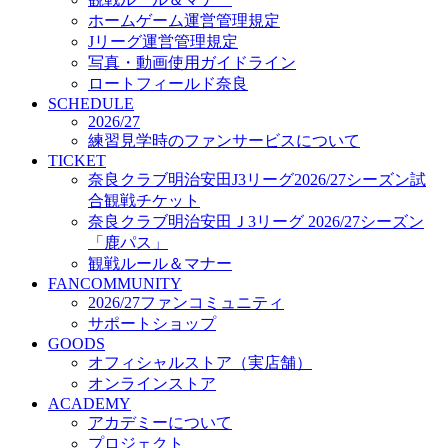
オフィシャルストア（実店舗）
ホームゲーム運営管理規定
オンラインストア
Jリーグ運営管理規定
ACADEMY
写真・動画使用ガイドライン
アカデミーについて
ロートフィールド奈良
プロジェクト
SCHEDULE
コーチ&スタッフ
2026/27
ジュニア
練習見学時のファンサービスについて
ジュニアユース
TICKET
奈良クラブ明治安田J3リーグ2026/27シーズン試
ユース
合観戦チケット
練習拠点（ナラディーア）
奈良クラブ明治安田Ｊ3リーグ 2026/27シーズン
SCHOOL
CLUB
「鹿パス」
2026/27 パートナー企業
観戦ルール＆マナー
パートナー募集
FANCOMMUNITY
クラブ理念
2026/27ファンコミュニティ
クラブ情報
サポートショップ
サステナビリティ
GOODS
オフィシャルストア（実店舗）
Web制作支援
オンラインストア
応援プロジェクト
ACADEMY
アカデミーについて
プロジェクト