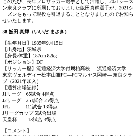
このたび、長年プロサッカー選手として活躍し、2021シーズ
ン奈良クラブに所属しておりました飯田真輝選手が、2021シ
ーズンをもって現役を引退することとなりましたのでお知ら
せいたします。
38 飯田 真輝（いいだ まさき）
【生年月日】1985年9月15日
【出身地】茨城県
【身長/体重】187cm 82kg
【ポジション】DF
【サッカー歴】流通経済大学付属柏高校 ― 流通経済大学 ―
東京ヴェルディー松本山雅FC―FCマルヤス岡崎― 奈良クラ
ブ（2021年加入）
【通算出場記録】
J1リーグ 65試合 4得点
J2リーグ 251試合 25得点
JFL 111試合 13得点
Jリーグカップ 5試合出場
天皇杯 18試合 3得点
【コメント】