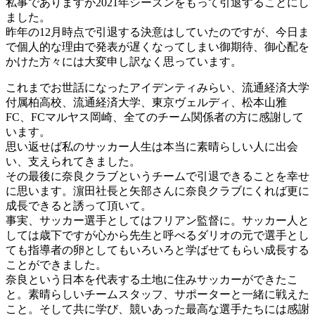
私事でありますが2021年シーズンをもって引退することにし
ました。
昨年の12月時点で引退する決意はしていたのですが、今日ま
で個人的な理由で発表が遅くなってしまい御期待、御心配を
かけた方々には大変申し訳なく思っています。
これまでお世話になったアイデンティみらい、流通経済大学
付属柏高校、流通経済大学、東京ヴェルディ、松本山雅
FC、FCマルヤス岡崎、全てのチーム関係者の方に感謝して
います。
思い返せば私のサッカー人生は本当に素晴らしい人に出会
い、支えられてきました。
その最後に奈良クラブというチームで引退できることを幸せ
に思います。濵田社長と矢部さんに奈良クラブにくれば更に
成長できると誘って頂いて。
事実、サッカー選手としてはフリアン監督に。サッカー人と
しては歳下ですが心から先生と呼べるダリオの元で選手とし
ても指導者の卵としてもいろいろと学ばせてもらい成長する
ことができました。
奈良という日本を代表する土地に住みサッカーができたこ
と。素晴らしいチームスタッフ、サポーターと一緒に戦えた
こと。そして共に学び、競いあった最高な選手たちには感謝