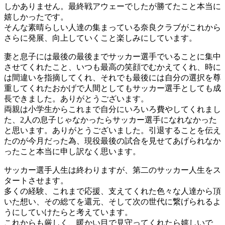
しかありません。最終戦アウェーでしたが勝てたこと本当に
嬉しかったです。
そんな素晴らしい人達の集まっている奈良クラブがこれから
さらに発展、向上していくこと楽しみにしています。
妻と息子には最後の最後までサッカー選手でいることに集中
させてくれたこと、いつも最高の笑顔でむかえてくれ、時に
は間違いを指摘してくれ、それでも最後には自分の選択を尊
重してくれたおかげで人間としてもサッカー選手としても成
長できました。ありがとうございます。
両親は小学生からこれまで自分にいろいろ費やしてくれまし
た、2人の息子じゃなかったらサッカー選手になれなかった
と思います。ありがとうございました。引退することを伝え
たのが今月だった為、現役最後の試合を見せてあげられなか
ったこと本当に申し訳なく思います。
サッカー選手人生は終わりますが、第二のサッカー人生をス
タートさせます。
多くの経験、これまで応援、支えてくれた色々な人達から頂
いた想い、その総てを還元、そして次の世代に繋げられるよ
うにしていけたらと考えています。
これからも厳しく、暖かい目で見守ってくれたら嬉しいで