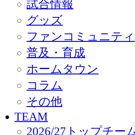
試合情報
オフィシャルストア（実店舗）
オンラインストア
ACADEMY
グッズ
アカデミーについて
プロジェクト
ファンコミュニティ
コーチ&スタッフ
ジュニア
ジュニアユース
普及・育成
ユース
練習拠点（ナラディーア）
ホームタウン
SCHOOL
CLUB
2026/27 パートナー企業
コラム
パートナー募集
クラブ理念
クラブ情報
その他
サステナビリティ
Web制作支援
TEAM
応援プロジェクト
2026/27トップチー