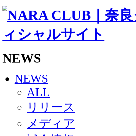
ソシオス
バモス
チアダンススクール
ボランティアチーム「volundeer」
ビクトリーロード
HOMEGAME
観戦ルール＆マナー
ホームゲーム運営管理規定
NEWS
Jリーグ運営管理規定
写真・動画使用ガイドライン
ロートフィールド奈良
SCHEDULE
NEWS
2026/27
練習見学時のファンサービスについて
ALL
TICKET
奈良クラブ明治安田J3リーグ2026/27シーズン試
リリース
奈良クラブ明治安田Ｊ3リーグ 2026/27シーズン
観戦ルール＆マナー
FANCOMMUNITY
メディア
2026/27ファンコミュニティ
サポートショップ
GOODS