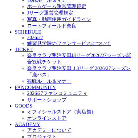
オフィシャルストア（実店舗）
ホームゲーム運営管理規定
オンラインストア
Jリーグ運営管理規定
ACADEMY
写真・動画使用ガイドライン
アカデミーについて
ロートフィールド奈良
プロジェクト
SCHEDULE
コーチ&スタッフ
2026/27
ジュニア
練習見学時のファンサービスについて
ジュニアユース
TICKET
奈良クラブ明治安田J3リーグ2026/27シーズン試
ユース
合観戦チケット
練習拠点（ナラディーア）
奈良クラブ明治安田Ｊ3リーグ 2026/27シーズン
SCHOOL
CLUB
「鹿パス」
2026/27 パートナー企業
観戦ルール＆マナー
パートナー募集
FANCOMMUNITY
クラブ理念
2026/27ファンコミュニティ
クラブ情報
サポートショップ
サステナビリティ
GOODS
オフィシャルストア（実店舗）
Web制作支援
オンラインストア
応援プロジェクト
ACADEMY
アカデミーについて
プロジェクト