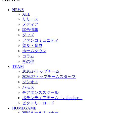
チアダンススクール
NEWS
ボランティアチーム「volundeer」
ALL
ビクトリーロード
リリース
HOMEGAME
メディア
観戦ルール＆マナー
試合情報
ホームゲーム運営管理規定
グッズ
Jリーグ運営管理規定
ファンコミュニティ
写真・動画使用ガイドライン
普及・育成
ロートフィールド奈良
ホームタウン
SCHEDULE
コラム
2026/27
練習見学時のファンサービスについて
その他
TICKET
TEAM
奈良クラブ明治安田J3リーグ2026/27シーズン試
2026/27トップチーム
合観戦チケット
2026/27トップチームスタッフ
奈良クラブ明治安田Ｊ3リーグ 2026/27シーズン
ソシオス
「鹿パス」
バモス
観戦ルール＆マナー
チアダンススクール
FANCOMMUNITY
ボランティアチーム「volundeer」
2026/27ファンコミュニティ
ビクトリーロード
サポートショップ
HOMEGAME
GOODS
観戦ルール＆マナー