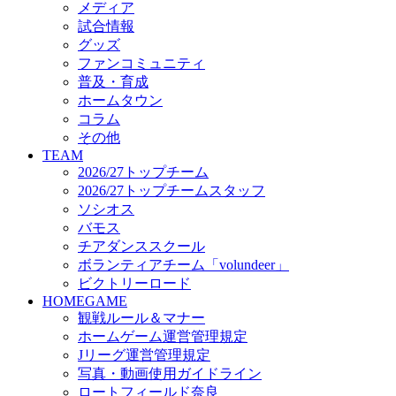
メディア
ビクトリーロード
試合情報
HOMEGAME
グッズ
観戦ルール＆マナー
ファンコミュニティ
ホームゲーム運営管理規定
普及・育成
Jリーグ運営管理規定
ホームタウン
写真・動画使用ガイドライン
コラム
ロートフィールド奈良
その他
SCHEDULE
TEAM
2026/27
2026/27トップチーム
練習見学時のファンサービスについて
2026/27トップチームスタッフ
TICKET
ソシオス
奈良クラブ明治安田J3リーグ2026/27シーズン試
バモス
奈良クラブ明治安田Ｊ3リーグ 2026/27シーズン
チアダンススクール
観戦ルール＆マナー
FANCOMMUNITY
ボランティアチーム「volundeer」
2026/27ファンコミュニティ
ビクトリーロード
サポートショップ
HOMEGAME
GOODS
観戦ルール＆マナー
オフィシャルストア（実店舗）
ホームゲーム運営管理規定
オンラインストア
Jリーグ運営管理規定
ACADEMY
写真・動画使用ガイドライン
アカデミーについて
ロートフィールド奈良