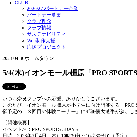
CLUB
2026/27 パートナー企業
パートナー募集
クラブ理念
クラブ情報
サステナビリティ
Web制作支援
応援プロジェクト
2023.04.30
ホームタウン
5/4(木)イオンモール橿原「PRO SPOR
いつも奈良クラブへの応援、ありがとうございます。
このたび、イオンモール橿原が小学生に向け開催する「PRO SP
催予定の「３回目の体験コーナー」に都並優太選手が参加し
【開催概要】
イベント名：PRO SPORTS 3DAYS
日時：2023年5月4日（木）10時30分～16時30分頃（予定）