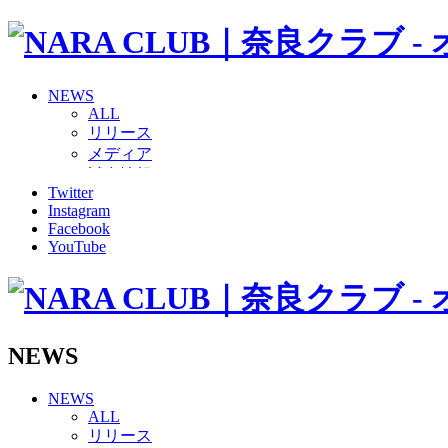
NEWS
ALL
リリース
メディア
試合情報
Twitter
グッズ
Instagram
ファンコミュニティ
Facebook
普及・育成
YouTube
ホームタウン
コラム
その他
TEAM
2026/27トップチーム
NEWS
2026/27トップチームスタッフ
ソシオス
NEWS
バモス
ALL
チアダンススクール
リリース
ボランティアチーム「volundeer」