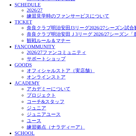
プロジェクト
SCHEDULE
コーチ&スタッフ
2026/27
練習見学時のファンサービスについて
ジュニア
TICKET
ジュニアユース
奈良クラブ明治安田J3リーグ2026/27シーズン試
ユース
奈良クラブ明治安田Ｊ3リーグ 2026/27シーズン
練習拠点（ナラディーア）
観戦ルール＆マナー
SCHOOL
FANCOMMUNITY
CLUB
2026/27ファンコミュニティ
2026/27 パートナー企業
サポートショップ
パートナー募集
GOODS
クラブ理念
オフィシャルストア（実店舗）
クラブ情報
オンラインストア
サステナビリティ
ACADEMY
Web制作支援
アカデミーについて
応援プロジェクト
プロジェクト
コーチ&スタッフ
ジュニア
ジュニアユース
ユース
練習拠点（ナラディーア）
SCHOOL