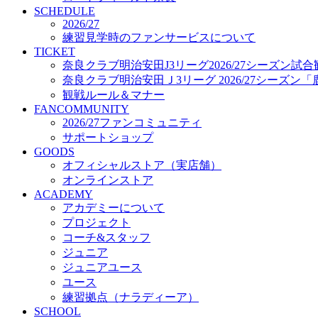
プロジェクト
SCHEDULE
コーチ&スタッフ
2026/27
練習見学時のファンサービスについて
ジュニア
TICKET
ジュニアユース
奈良クラブ明治安田J3リーグ2026/27シーズン試
ユース
奈良クラブ明治安田Ｊ3リーグ 2026/27シーズン
練習拠点（ナラディーア）
観戦ルール＆マナー
SCHOOL
FANCOMMUNITY
CLUB
2026/27ファンコミュニティ
2026/27 パートナー企業
サポートショップ
パートナー募集
GOODS
クラブ理念
オフィシャルストア（実店舗）
クラブ情報
オンラインストア
サステナビリティ
ACADEMY
Web制作支援
アカデミーについて
応援プロジェクト
プロジェクト
コーチ&スタッフ
ジュニア
ジュニアユース
ユース
練習拠点（ナラディーア）
SCHOOL