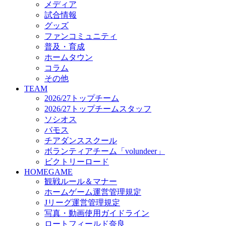
メディア
ビクトリーロード
試合情報
HOMEGAME
グッズ
観戦ルール＆マナー
ファンコミュニティ
ホームゲーム運営管理規定
普及・育成
Jリーグ運営管理規定
ホームタウン
写真・動画使用ガイドライン
コラム
ロートフィールド奈良
その他
SCHEDULE
TEAM
2026/27
2026/27トップチーム
練習見学時のファンサービスについて
2026/27トップチームスタッフ
TICKET
ソシオス
奈良クラブ明治安田J3リーグ2026/27シーズン試
バモス
奈良クラブ明治安田Ｊ3リーグ 2026/27シーズン
チアダンススクール
観戦ルール＆マナー
FANCOMMUNITY
ボランティアチーム「volundeer」
2026/27ファンコミュニティ
ビクトリーロード
サポートショップ
HOMEGAME
GOODS
観戦ルール＆マナー
オフィシャルストア（実店舗）
ホームゲーム運営管理規定
オンラインストア
Jリーグ運営管理規定
ACADEMY
写真・動画使用ガイドライン
アカデミーについて
ロートフィールド奈良