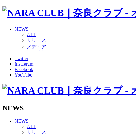
NEWS
ALL
リリース
メディア
試合情報
Twitter
グッズ
Instagram
ファンコミュニティ
Facebook
普及・育成
YouTube
ホームタウン
コラム
その他
TEAM
2026/27トップチーム
NEWS
2026/27トップチームスタッフ
ソシオス
NEWS
バモス
ALL
チアダンススクール
リリース
ボランティアチーム「volundeer」