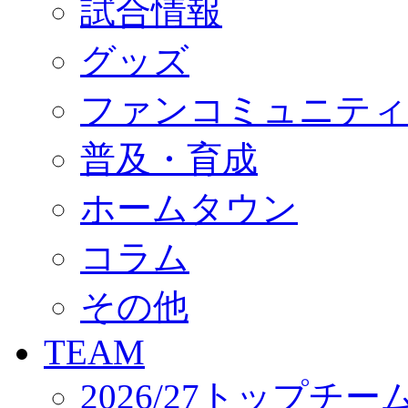
試合情報
オフィシャルストア（実店舗）
オンラインストア
ACADEMY
グッズ
アカデミーについて
プロジェクト
ファンコミュニティ
コーチ&スタッフ
ジュニア
ジュニアユース
普及・育成
ユース
練習拠点（ナラディーア）
ホームタウン
SCHOOL
CLUB
2026/27 パートナー企業
コラム
パートナー募集
クラブ理念
クラブ情報
その他
サステナビリティ
Web制作支援
TEAM
応援プロジェクト
2026/27トップチー