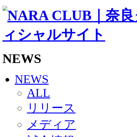
ソシオス
バモス
チアダンススクール
ボランティアチーム「volundeer」
ビクトリーロード
HOMEGAME
観戦ルール＆マナー
ホームゲーム運営管理規定
NEWS
Jリーグ運営管理規定
写真・動画使用ガイドライン
ロートフィールド奈良
SCHEDULE
NEWS
2026/27
練習見学時のファンサービスについて
ALL
TICKET
奈良クラブ明治安田J3リーグ2026/27シーズン試
リリース
奈良クラブ明治安田Ｊ3リーグ 2026/27シーズン
観戦ルール＆マナー
FANCOMMUNITY
メディア
2026/27ファンコミュニティ
サポートショップ
GOODS