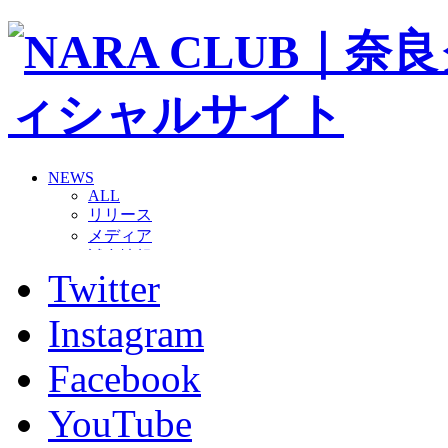
NEWS
ALL
リリース
メディア
試合情報
Twitter
グッズ
ファンコミュニティ
普及・育成
Instagram
ホームタウン
コラム
Facebook
その他
TEAM
YouTube
2026/27トップチーム
2026/27トップチームスタッフ