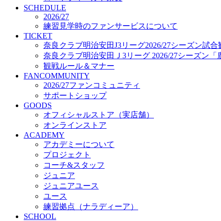
プロジェクト
SCHEDULE
コーチ&スタッフ
2026/27
練習見学時のファンサービスについて
ジュニア
TICKET
ジュニアユース
奈良クラブ明治安田J3リーグ2026/27シーズン試
ユース
奈良クラブ明治安田Ｊ3リーグ 2026/27シーズン
練習拠点（ナラディーア）
観戦ルール＆マナー
SCHOOL
FANCOMMUNITY
CLUB
2026/27ファンコミュニティ
2026/27 パートナー企業
サポートショップ
パートナー募集
GOODS
クラブ理念
オフィシャルストア（実店舗）
クラブ情報
オンラインストア
サステナビリティ
ACADEMY
Web制作支援
アカデミーについて
応援プロジェクト
プロジェクト
コーチ&スタッフ
ジュニア
ジュニアユース
ユース
練習拠点（ナラディーア）
SCHOOL