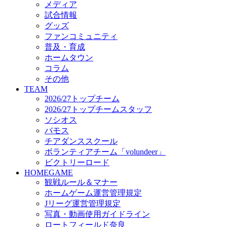
メディア
ビクトリーロード
試合情報
HOMEGAME
グッズ
観戦ルール＆マナー
ファンコミュニティ
ホームゲーム運営管理規定
普及・育成
Jリーグ運営管理規定
ホームタウン
写真・動画使用ガイドライン
コラム
ロートフィールド奈良
その他
SCHEDULE
TEAM
2026/27
2026/27トップチーム
練習見学時のファンサービスについて
2026/27トップチームスタッフ
TICKET
ソシオス
奈良クラブ明治安田J3リーグ2026/27シーズン試
バモス
奈良クラブ明治安田Ｊ3リーグ 2026/27シーズン
チアダンススクール
観戦ルール＆マナー
FANCOMMUNITY
ボランティアチーム「volundeer」
2026/27ファンコミュニティ
ビクトリーロード
サポートショップ
HOMEGAME
GOODS
観戦ルール＆マナー
オフィシャルストア（実店舗）
ホームゲーム運営管理規定
オンラインストア
Jリーグ運営管理規定
ACADEMY
写真・動画使用ガイドライン
アカデミーについて
ロートフィールド奈良