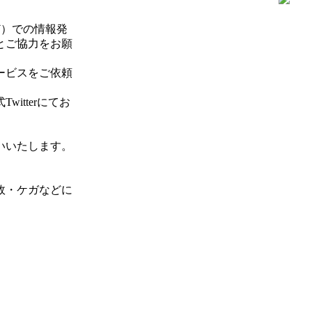
）
ど）での情報発
とご協力をお願
ービスをご依頼
tterにてお
いいたします。
。
故・ケガなどに