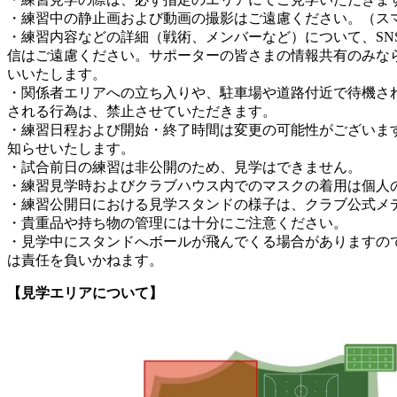
・練習中の静止画および動画の撮影はご遠慮ください。（ス
・練習内容などの詳細（戦術、メンバーなど）について、SNSソー
信はご遠慮ください。サポーターの皆さまの情報共有のみな
いいたします。
・関係者エリアへの立ち入りや、駐車場や道路付近で待機さ
される行為は、禁止させていただきます。
・練習日程および開始・終了時間は変更の可能性がございます。
知らせいたします。
・試合前日の練習は非公開のため、見学はできません。
・練習見学時およびクラブハウス内でのマスクの着用は個人
・練習公開日における見学スタンドの様子は、クラブ公式メ
・貴重品や持ち物の管理には十分にご注意ください。
・見学中にスタンドへボールが飛んでくる場合がありますの
は責任を負いかねます。
【見学エリアについて】