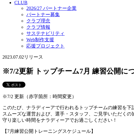
CLUB
2026/27 パートナー企業
パートナー募集
クラブ理念
クラブ情報
サステナビリティ
Web制作支援
応援プロジェクト
2023.07.02
リリース
※7/2更新 トップチーム7月 練習公開に
※7/2 更新（赤字箇所：時間変更）
このたび、ナラディーアで行われるトップチームの練習を下
スムーズな運営および、選手・スタッフ、ご見学いただくの
守り楽しい時間をナラディーアでお過ごしください！
【7月練習公開トレーニングスケジュール】