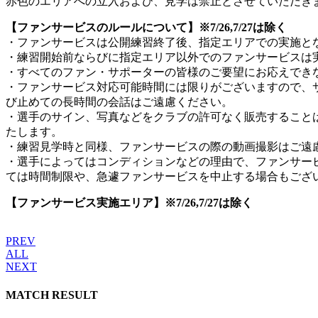
赤色のエリアへの立入および、見学は禁止とさせていただき
【ファンサービスのルールについて】※7/26,7/27は除く
・ファンサービスは公開練習終了後、指定エリアでの実施と
・練習開始前ならびに指定エリア以外でのファンサービスは
・すべてのファン・サポーターの皆様のご要望にお応えでき
・ファンサービス対応可能時間には限りがございますので、
び止めての長時間の会話はご遠慮ください。
・選手のサイン、写真などをクラブの許可なく販売することは
たします。
・練習見学時と同様、ファンサービスの際の動画撮影はご遠
・選手によってはコンディションなどの理由で、ファンサー
ては時間制限や、急遽ファンサービスを中止する場合もござ
【ファンサービス実施エリア】※7/26,7/27は除く
PREV
ALL
NEXT
MATCH RESULT