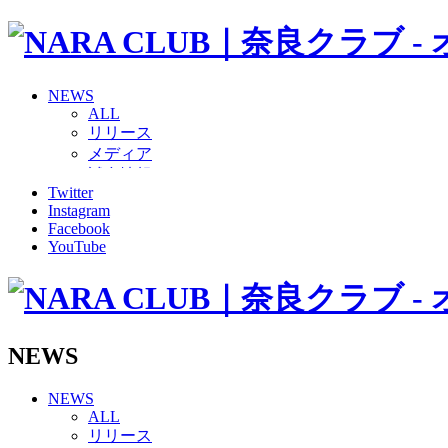
NEWS
ALL
リリース
メディア
試合情報
Twitter
グッズ
Instagram
ファンコミュニティ
Facebook
普及・育成
YouTube
ホームタウン
コラム
その他
TEAM
2026/27トップチーム
NEWS
2026/27トップチームスタッフ
ソシオス
NEWS
バモス
ALL
チアダンススクール
リリース
ボランティアチーム「volundeer」