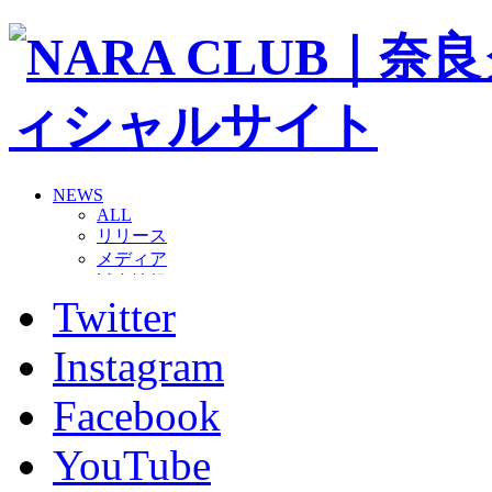
NEWS
ALL
リリース
メディア
試合情報
Twitter
グッズ
ファンコミュニティ
普及・育成
Instagram
ホームタウン
コラム
Facebook
その他
TEAM
YouTube
2026/27トップチーム
2026/27トップチームスタッフ