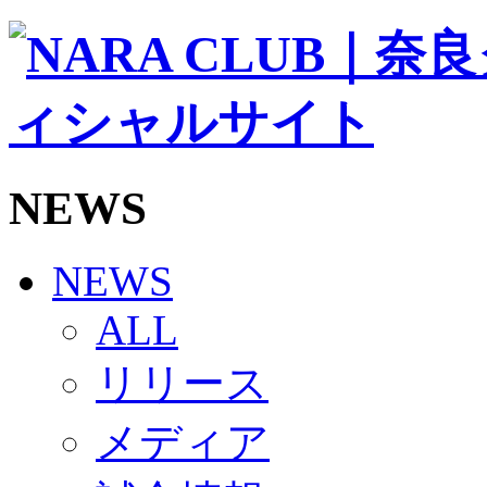
ソシオス
バモス
チアダンススクール
ボランティアチーム「volundeer」
ビクトリーロード
HOMEGAME
観戦ルール＆マナー
ホームゲーム運営管理規定
NEWS
Jリーグ運営管理規定
写真・動画使用ガイドライン
ロートフィールド奈良
SCHEDULE
NEWS
2026/27
練習見学時のファンサービスについて
ALL
TICKET
奈良クラブ明治安田J3リーグ2026/27シーズン試
リリース
奈良クラブ明治安田Ｊ3リーグ 2026/27シーズン
観戦ルール＆マナー
FANCOMMUNITY
メディア
2026/27ファンコミュニティ
サポートショップ
GOODS