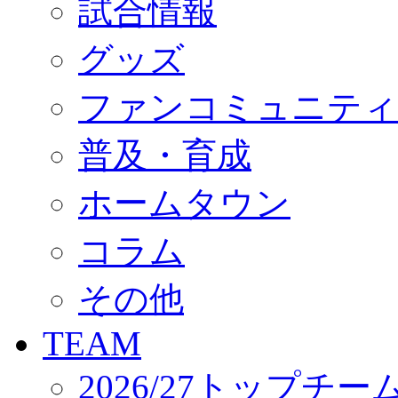
試合情報
オフィシャルストア（実店舗）
オンラインストア
ACADEMY
グッズ
アカデミーについて
プロジェクト
ファンコミュニティ
コーチ&スタッフ
ジュニア
ジュニアユース
普及・育成
ユース
練習拠点（ナラディーア）
ホームタウン
SCHOOL
CLUB
2026/27 パートナー企業
コラム
パートナー募集
クラブ理念
クラブ情報
その他
サステナビリティ
Web制作支援
TEAM
応援プロジェクト
2026/27トップチー