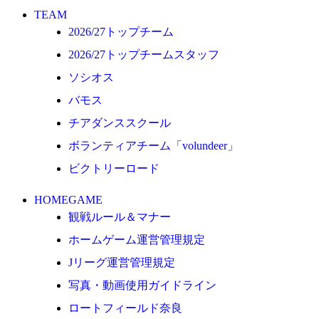
ロートフィールド奈良
TEAM
2026/27トップチーム
SCHEDULE
2026/27トップチームスタッフ
2026/27
ソシオス
練習見学時のファンサービスについて
バモス
TICKET
チアダンススクール
奈良クラブ明治安田J3リーグ2026/27シーズン試
合観戦チケット
ボランティアチーム「volundeer」
奈良クラブ明治安田Ｊ3リーグ 2026/27シーズン
ビクトリーロード
「鹿パス」
HOMEGAME
観戦ルール＆マナー
観戦ルール＆マナー
FANCOMMUNITY
ホームゲーム運営管理規定
2026/27ファンコミュニティ
Jリーグ運営管理規定
サポートショップ
写真・動画使用ガイドライン
ロートフィールド奈良
GOODS