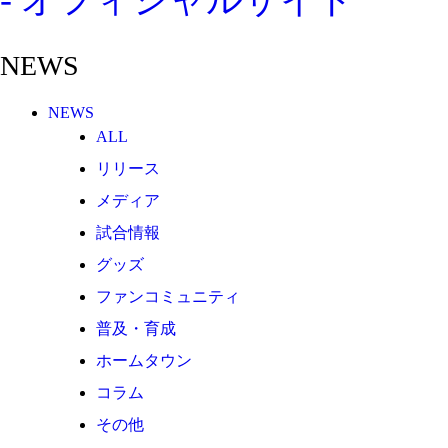
その他
TEAM
NEWS
2026/27トップチーム
2026/27トップチームスタッフ
NEWS
ソシオス
ALL
バモス
リリース
チアダンススクール
メディア
ボランティアチーム「volundeer」
試合情報
ビクトリーロード
グッズ
ファンコミュニティ
HOMEGAME
普及・育成
観戦ルール＆マナー
ホームタウン
ホームゲーム運営管理規定
コラム
Jリーグ運営管理規定
その他
写真・動画使用ガイドライン