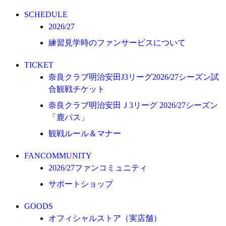
オフィシャルストア（実店舗）
SCHEDULE
オンラインストア
2026/27
練習見学時のファンサービスについて
ACADEMY
アカデミーについて
TICKET
プロジェクト
奈良クラブ明治安田J3リーグ2026/27シーズン試
コーチ&スタッフ
合観戦チケット
ジュニア
奈良クラブ明治安田Ｊ3リーグ 2026/27シーズン
「鹿パス」
ジュニアユース
観戦ルール＆マナー
ユース
練習拠点（ナラディーア）
FANCOMMUNITY
2026/27ファンコミュニティ
SCHOOL
サポートショップ
CLUB
2026/27 パートナー企業
GOODS
オフィシャルストア（実店舗）
パートナー募集