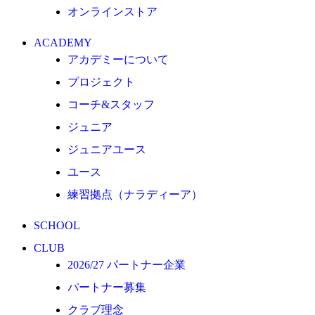
オンラインストア
クラブ理念
クラブ情報
ACADEMY
サステナビリティ
アカデミーについて
Web制作支援
プロジェクト
応援プロジェクト
コーチ&スタッフ
ジュニア
ジュニアユース
ユース
練習拠点（ナラディーア）
SCHOOL
CLUB
2026/27 パートナー企業
パートナー募集
クラブ理念