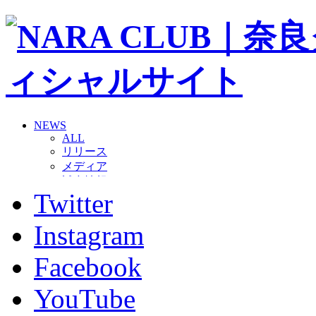
NEWS
ALL
リリース
メディア
試合情報
Twitter
グッズ
ファンコミュニティ
普及・育成
Instagram
ホームタウン
コラム
Facebook
その他
TEAM
YouTube
2026/27トップチーム
2026/27トップチームスタッフ