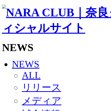
ソシオス
バモス
チアダンススクール
ボランティアチーム「volundeer」
ビクトリーロード
HOMEGAME
観戦ルール＆マナー
ホームゲーム運営管理規定
NEWS
Jリーグ運営管理規定
写真・動画使用ガイドライン
ロートフィールド奈良
SCHEDULE
NEWS
2026/27
練習見学時のファンサービスについて
ALL
TICKET
奈良クラブ明治安田J3リーグ2026/27シーズン試
リリース
奈良クラブ明治安田Ｊ3リーグ 2026/27シーズン
観戦ルール＆マナー
FANCOMMUNITY
メディア
2026/27ファンコミュニティ
サポートショップ
GOODS