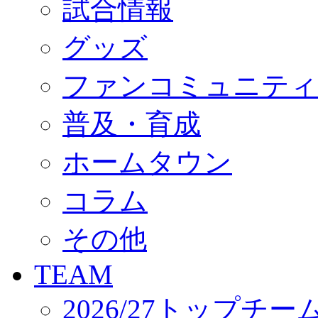
試合情報
オフィシャルストア（実店舗）
オンラインストア
ACADEMY
グッズ
アカデミーについて
プロジェクト
ファンコミュニティ
コーチ&スタッフ
ジュニア
ジュニアユース
普及・育成
ユース
練習拠点（ナラディーア）
ホームタウン
SCHOOL
CLUB
2026/27 パートナー企業
コラム
パートナー募集
クラブ理念
クラブ情報
その他
サステナビリティ
Web制作支援
TEAM
応援プロジェクト
2026/27トップチー