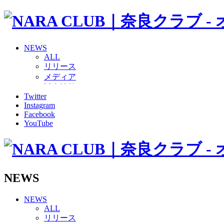
NEWS
ALL
リリース
メディア
試合情報
Twitter
グッズ
Instagram
ファンコミュニティ
Facebook
普及・育成
YouTube
ホームタウン
コラム
その他
TEAM
2026/27トップチーム
NEWS
2026/27トップチームスタッフ
ソシオス
NEWS
バモス
ALL
チアダンススクール
リリース
ボランティアチーム「volundeer」