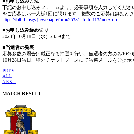
■お申し込み方法
下記のお申し込みフォームより、必要事項を入力してくださ
※ご応募はお一人様1回に限ります。複数のご応募は無効と
https://folb.f.msgs.jp/webapp/form/25381_folb_113/index.do
■お申し込み締め切り
2023年10月18日（水）23:59まで
■当選者の発表
応募多数の場合は厳正なる抽選を行い、当選者の方のみ10/2
10月28日当日、場外チケットブースにて当選メールをご提
PREV
ALL
NEXT
MATCH RESULT