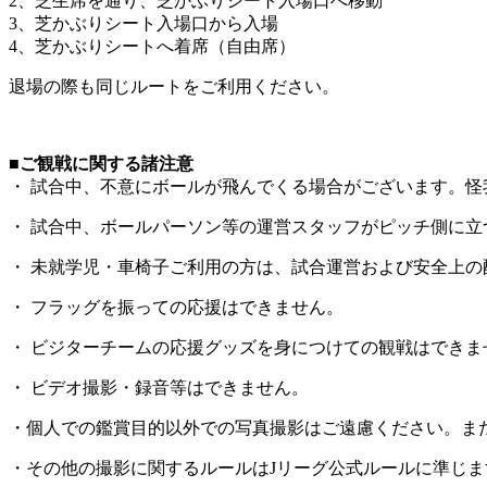
2、芝生席を通り、芝かぶりシート入場口へ移動
3、芝かぶりシート入場口から入場
4、芝かぶりシートへ着席（自由席）
退場の際も
同じルートをご利用ください。
■ご観戦に関する諸注意
・ 試合中、不意にボールが飛んでくる場合がございます。
怪
・ 試合中、ボールパーソン等の運営スタッフがピッチ側に立
・ 未就学児・車椅子ご利用の方は、試合運営および安全上
・ フラッグを振っての応援はできません。
・ ビジターチームの応援グッズを身につけての観戦はできま
・ ビデオ撮影・録音等はできません。
・個人での鑑賞目的以外での写真撮影はご遠慮ください。ま
・その他の撮影に関するルールはJリーグ公式ルールに準じま