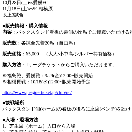
10月28日(土)vs愛媛FC
11月18日(土)vsSC相模原
以上3試合
■販売情報・購入情報
内容
：バックスタンド看板の裏側の座席でご観戦いただける
販売数
：各試合先着20席（自由席）
販売価格
：¥5,000 （大人/小中高/シルバー共有価格）
購入方法
：Jリーグチケットからご購入いただけます。
※福島戦、愛媛戦：9/29(金)12:00~販売開始
※相模原戦：10/18(水)12:00~販売開始予定
https://www.jleague-ticket.jp/club/nc/
■観戦場所
バックスタンド側(ホーム)の看板の後ろに座席(ベンチ)を設け
■入場・退場方法
1、芝生席（ホーム）入口から入場