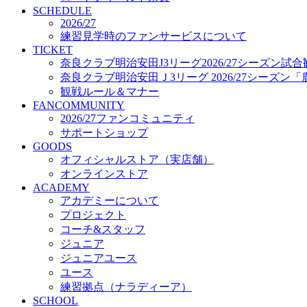
プロジェクト
SCHEDULE
コーチ&スタッフ
2026/27
練習見学時のファンサービスについて
ジュニア
TICKET
ジュニアユース
奈良クラブ明治安田J3リーグ2026/27シーズン試
ユース
奈良クラブ明治安田Ｊ3リーグ 2026/27シーズン
練習拠点（ナラディーア）
観戦ルール＆マナー
SCHOOL
FANCOMMUNITY
CLUB
2026/27ファンコミュニティ
2026/27 パートナー企業
サポートショップ
パートナー募集
GOODS
クラブ理念
オフィシャルストア（実店舗）
クラブ情報
オンラインストア
サステナビリティ
ACADEMY
Web制作支援
アカデミーについて
応援プロジェクト
プロジェクト
コーチ&スタッフ
ジュニア
ジュニアユース
ユース
練習拠点（ナラディーア）
SCHOOL