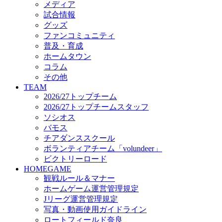
メディア
ビクトリーロード
試合情報
HOMEGAME
グッズ
観戦ルール＆マナー
ファンコミュニティ
ホームゲーム運営管理規定
普及・育成
Jリーグ運営管理規定
ホームタウン
写真・動画使用ガイドライン
コラム
ロートフィールド奈良
その他
SCHEDULE
TEAM
2026/27
2026/27トップチーム
練習見学時のファンサービスについて
2026/27トップチームスタッフ
TICKET
ソシオス
奈良クラブ明治安田J3リーグ2026/27シーズン試
バモス
奈良クラブ明治安田Ｊ3リーグ 2026/27シーズン
チアダンススクール
観戦ルール＆マナー
FANCOMMUNITY
ボランティアチーム「volundeer」
2026/27ファンコミュニティ
ビクトリーロード
サポートショップ
HOMEGAME
GOODS
観戦ルール＆マナー
オフィシャルストア（実店舗）
ホームゲーム運営管理規定
オンラインストア
Jリーグ運営管理規定
ACADEMY
写真・動画使用ガイドライン
アカデミーについて
ロートフィールド奈良