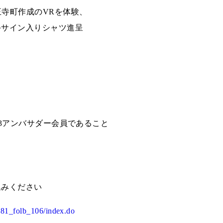
王寺町作成のVRを体験、
手サイン入りシャツ進呈
023アンバサダー会員であること
込みください
5381_folb_106/index.do