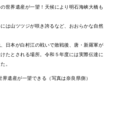
つの世界遺産が一望！天候により明石海峡大橋も
春には山ツツジが咲き誇るなど、おおらかな自然
代、日本が白村江の戦いで敗戦後、唐・新羅軍が
設けたとされる場所。令和５年度には実際伝達に
した。
世界遺産が一望できる（写真は奈良県側）