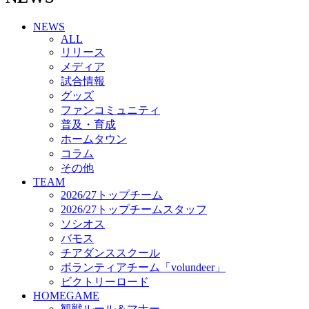
チアダンススクール
NEWS
ボランティアチーム「volundeer」
ALL
ビクトリーロード
リリース
HOMEGAME
メディア
観戦ルール＆マナー
試合情報
ホームゲーム運営管理規定
グッズ
Jリーグ運営管理規定
ファンコミュニティ
写真・動画使用ガイドライン
普及・育成
ロートフィールド奈良
ホームタウン
SCHEDULE
コラム
2026/27
練習見学時のファンサービスについて
その他
TICKET
TEAM
奈良クラブ明治安田J3リーグ2026/27シーズン試
2026/27トップチーム
合観戦チケット
2026/27トップチームスタッフ
奈良クラブ明治安田Ｊ3リーグ 2026/27シーズン
ソシオス
「鹿パス」
バモス
観戦ルール＆マナー
チアダンススクール
FANCOMMUNITY
ボランティアチーム「volundeer」
2026/27ファンコミュニティ
ビクトリーロード
サポートショップ
HOMEGAME
GOODS
観戦ルール＆マナー