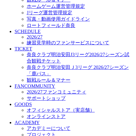
オフィシャルストア（実店舗）
ホームゲーム運営管理規定
オンラインストア
Jリーグ運営管理規定
ACADEMY
写真・動画使用ガイドライン
アカデミーについて
ロートフィールド奈良
プロジェクト
SCHEDULE
コーチ&スタッフ
2026/27
ジュニア
練習見学時のファンサービスについて
ジュニアユース
TICKET
奈良クラブ明治安田J3リーグ2026/27シーズン試
ユース
合観戦チケット
練習拠点（ナラディーア）
奈良クラブ明治安田Ｊ3リーグ 2026/27シーズン
SCHOOL
CLUB
「鹿パス」
2026/27 パートナー企業
観戦ルール＆マナー
パートナー募集
FANCOMMUNITY
クラブ理念
2026/27ファンコミュニティ
クラブ情報
サポートショップ
サステナビリティ
GOODS
オフィシャルストア（実店舗）
Web制作支援
オンラインストア
応援プロジェクト
ACADEMY
アカデミーについて
プロジェクト