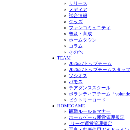
ボランティアチーム「volunde
リリース
ビクトリーロード
メディア
HOMEGAME
試合情報
観戦ルール＆マナー
グッズ
ホームゲーム運営管理規定
ファンコミュニティ
Jリーグ運営管理規定
普及・育成
写真・動画使用ガイドライン
ホームタウン
ロートフィールド奈良
コラム
SCHEDULE
その他
2026/27
TEAM
練習見学時のファンサービス
2026/27トップチーム
TICKET
2026/27トップチームスタッ
奈良クラブ明治安田J3リーグ2
ソシオス
奈良クラブ明治安田Ｊ3リーグ 
バモス
観戦ルール＆マナー
チアダンススクール
FANCOMMUNITY
ボランティアチーム「volunde
2026/27ファンコミュニティ
ビクトリーロード
サポートショップ
HOMEGAME
GOODS
観戦ルール＆マナー
オフィシャルストア（実店舗
ホームゲーム運営管理規定
オンラインストア
Jリーグ運営管理規定
ACADEMY
アカデミーについて
写真・動画使用ガイドライン