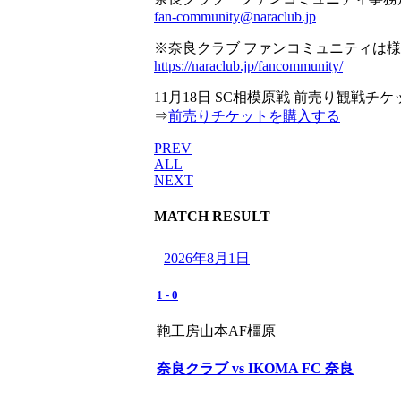
fan-community@naraclub.jp
※奈良クラブ ファンコミュニティは
https://naraclub.jp/fancommunity/
11月18日 SC相模原戦 前売り観戦チ
⇒
前売りチケットを購入する
PREV
ALL
NEXT
MATCH RESULT
2026年8月1日
1
-
0
鞄工房山本AF橿原
奈良クラブ vs IKOMA FC 奈良