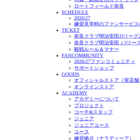
プロジェクト
ロートフィールド奈良
SCHEDULE
コーチ&スタッフ
2026/27
ジュニア
練習見学時のファンサービス
ジュニアユース
TICKET
ユース
奈良クラブ明治安田J3リーグ2
練習拠点（ナラディーア）
奈良クラブ明治安田Ｊ3リーグ 
SCHOOL
観戦ルール＆マナー
CLUB
FANCOMMUNITY
2026/27 パートナー企業
2026/27ファンコミュニティ
パートナー募集
サポートショップ
クラブ理念
GOODS
クラブ情報
オフィシャルストア（実店舗
サステナビリティ
オンラインストア
Web制作支援
ACADEMY
応援プロジェクト
アカデミーについて
プロジェクト
コーチ&スタッフ
ジュニア
ジュニアユース
ユース
練習拠点（ナラディーア）