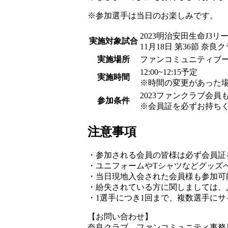
※参加選手は当日のお楽しみです。
2023明治安田生命J3リ
実施対象試合
11月18日 第36節 奈良クラ
実施場所
ファンコミュニティブ
12:00~12:15予定
実施時間
※時間の変更があった
2023ファンクラブ会員
参加条件
※会員証を必ずお持ち
注意事項
・参加される会員の皆様は必ず会員証
・ユニフォームやTシャツなどグッズ
・当日現地入会された会員様も参加可
・紛失されている方に関しましては、
・1選手につき1回まで、複数選手に
【お問い合わせ】
奈良クラブ ファンコミュニティ事務