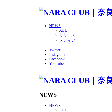
NEWS
ALL
リリース
メディア
試合情報
Twitter
グッズ
Instagram
ファンコミュニティ
Facebook
普及・育成
YouTube
ホームタウン
コラム
その他
TEAM
2026/27トップチーム
2026/27トップチームスタッ
NEWS
ソシオス
バモス
NEWS
チアダンススクール
ALL