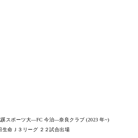
ポーツ大—FC 今治—奈良クラブ (2023 年~)
安田生命Ｊ３リーグ ２２試合出場