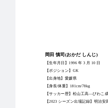
岡田 慎司(おかだ しんじ)
【生年月日】1996 年 3 月 10 日
【ポジション】GK
【出身地】愛媛県
【身長/体重】181cm/78kg
【サッカー歴】松山工高—びわこ成蹊ス
【2023 シーズン出場記録】明治