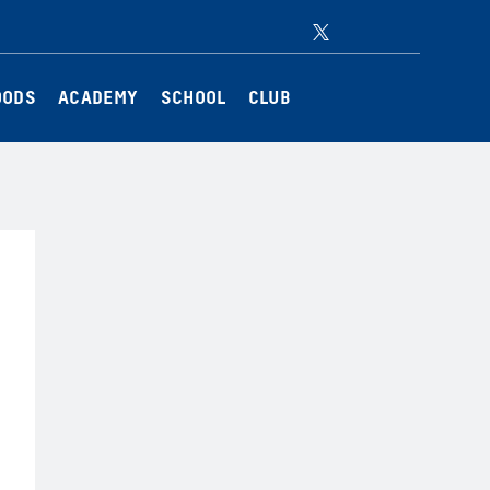
Twitter
Instagram
Facebook
YouTube
OODS
ACADEMY
SCHOOL
CLUB