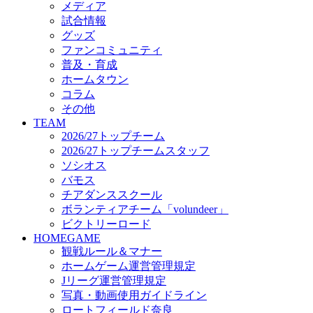
メディア
ビクトリーロード
試合情報
HOMEGAME
グッズ
観戦ルール＆マナー
ファンコミュニティ
ホームゲーム運営管理規定
普及・育成
Jリーグ運営管理規定
ホームタウン
写真・動画使用ガイドライン
コラム
ロートフィールド奈良
その他
SCHEDULE
TEAM
2026/27
2026/27トップチーム
練習見学時のファンサービスについて
2026/27トップチームスタッフ
TICKET
ソシオス
奈良クラブ明治安田J3リーグ2026/27シーズン試
バモス
奈良クラブ明治安田Ｊ3リーグ 2026/27シーズン
チアダンススクール
観戦ルール＆マナー
FANCOMMUNITY
ボランティアチーム「volundeer」
2026/27ファンコミュニティ
ビクトリーロード
サポートショップ
HOMEGAME
GOODS
観戦ルール＆マナー
オフィシャルストア（実店舗）
ホームゲーム運営管理規定
オンラインストア
Jリーグ運営管理規定
ACADEMY
写真・動画使用ガイドライン
アカデミーについて
ロートフィールド奈良