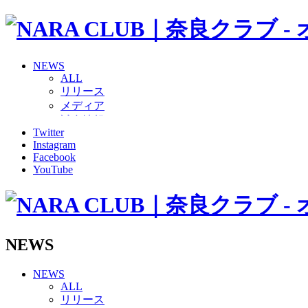
NEWS
ALL
リリース
メディア
試合情報
Twitter
グッズ
Instagram
ファンコミュニティ
Facebook
普及・育成
YouTube
ホームタウン
コラム
その他
TEAM
2026/27トップチーム
NEWS
2026/27トップチームスタッフ
ソシオス
NEWS
バモス
ALL
チアダンススクール
リリース
ボランティアチーム「volundeer」