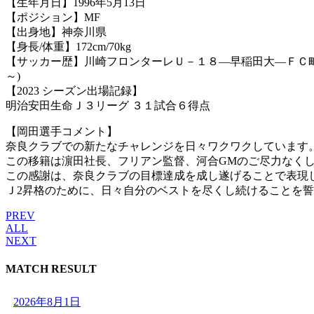
【生年月日】1996年5月13日
【ポジション】MF
【出身地】神奈川県
【身長/体重】172cm/70kg
【サッカー歴】川崎フロンターレＵ－１８―早稲田大―ＦＣ町
～)
【2023 シーズン出場記録】
明治安田生命Ｊ３リーグ ３１試合６得点
【岡田選手コメント】
奈良クラブでの新たなチャレンジを日々ワクワクしています
この移籍は濵田社長、フリアン監督、河合GMのご尽力なく
この感謝は、奈良クラブの目標達成を成し遂げることで表現
Ｊ2昇格のために、日々自分のベストを尽くし続けることを
PREV
ALL
NEXT
MATCH RESULT
2026年8月1日