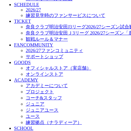
プロジェクト
SCHEDULE
コーチ&スタッフ
2026/27
練習見学時のファンサービスについて
ジュニア
TICKET
ジュニアユース
奈良クラブ明治安田J3リーグ2026/27シーズン試
ユース
奈良クラブ明治安田Ｊ3リーグ 2026/27シーズン
練習拠点（ナラディーア）
観戦ルール＆マナー
SCHOOL
FANCOMMUNITY
CLUB
2026/27ファンコミュニティ
2026/27 パートナー企業
サポートショップ
パートナー募集
GOODS
クラブ理念
オフィシャルストア（実店舗）
クラブ情報
オンラインストア
サステナビリティ
ACADEMY
Web制作支援
アカデミーについて
応援プロジェクト
プロジェクト
コーチ&スタッフ
ジュニア
ジュニアユース
ユース
練習拠点（ナラディーア）
SCHOOL