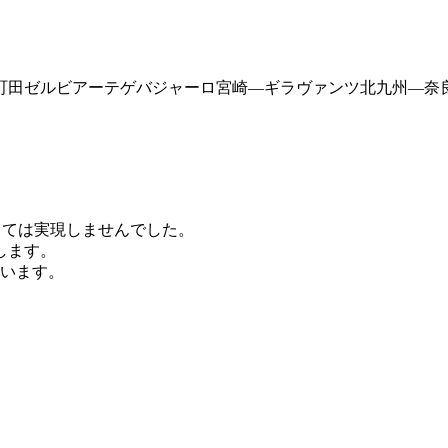
田ゼルビアーテゲバジャーロ宮崎―ギラヴァンツ北九州―奈良ク
。
しては実現しませんでした。
します。
誓います。