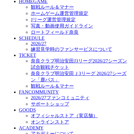
HOMEGAME
GOODS
観戦ルール＆マナー
オフィシャルストア（実店舗）
ホームゲーム運営管理規定
オンラインストア
ACADEMY
Jリーグ運営管理規定
アカデミーについて
写真・動画使用ガイドライン
プロジェクト
ロートフィールド奈良
コーチ&スタッフ
SCHEDULE
2026/27
ジュニア
練習見学時のファンサービスについて
ジュニアユース
TICKET
ユース
奈良クラブ明治安田J3リーグ2026/27シーズン
練習拠点（ナラディーア）
試合観戦チケット
SCHOOL
奈良クラブ明治安田Ｊ3リーグ 2026/27シーズ
CLUB
ン「鹿パス」
2026/27 パートナー企業
観戦ルール＆マナー
パートナー募集
FANCOMMUNITY
クラブ理念
2026/27ファンコミュニティ
クラブ情報
サポートショップ
サステナビリティ
GOODS
Web制作支援
オフィシャルストア（実店舗）
応援プロジェクト
オンラインストア
ACADEMY
アカデミーについて