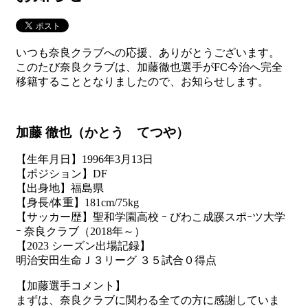
いつも奈良クラブへの応援、ありがとうございます。
このたび奈良クラブは、加藤徹也選手がFC今治へ完全
移籍することとなりましたので、お知らせします。
加藤 徹也（かとう てつや）
【生年月日】1996年3月13日
【ポジション】DF
【出身地】福島県
【身長/体重】181cm/75kg
【サッカー歴】聖和学園高校 ｰ びわこ成蹊スポｰツ大学
ｰ 奈良クラブ（2018年～）
【2023 シーズン出場記録】
明治安田生命Ｊ３リーグ ３５試合０得点
【加藤選手コメント】
まずは、奈良クラブに関わる全ての方に感謝していま