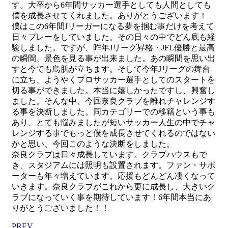
す。大卒から6年間サッカー選手としても人間としても
僕を成長させてくれました。ありがとうございます！
僕はこの6年間Jリーガーになる夢を掴む事だけを考えて
日々プレーをしていました。その日々の中でどん底も経
験しました。ですが、昨年Jリーグ昇格・JFL優勝と最高
の瞬間、景色を見る事が出来ました。あの瞬間を思い出
すと今でも鳥肌が立ちます。そして今年Jリーグの舞台
に立ち、ようやくプロサッカー選手としてのスタートを
切る事ができました。本当に嬉しかったですし、興奮し
ました。そんな中、今回奈良クラブを離れチャレンジす
る事を決断しました。同カテゴリーでの移籍という事も
あり、とても悩みましたが短いサッカー人生の中でチャ
レンジする事でもっと僕を成長させてくれるのではない
かと思い、今回このような決断をしました。
奈良クラブは日々成長しています。クラブハウスもで
き、スタジアムには照明も設置されます。ファン・サポ
ーターも年々増えています。応援もどんどん凄くなって
いきます。奈良クラブがこれから更に成長し、大きいク
ラブになっていく事を期待しています！6年間本当にあ
りがとうございました！！
PREV