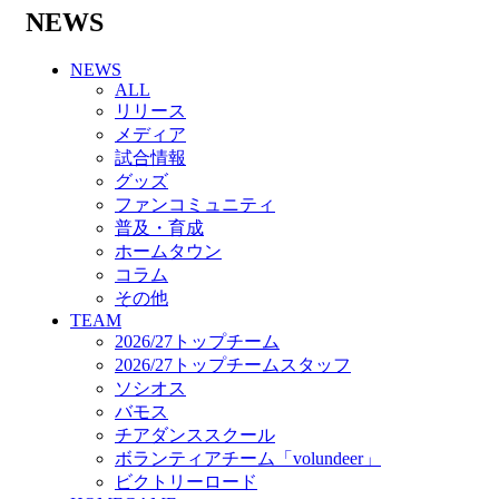
バモス
NEWS
チアダンススクール
ボランティアチーム「volundeer」
NEWS
ビクトリーロード
ALL
HOMEGAME
リリース
観戦ルール＆マナー
メディア
ホームゲーム運営管理規定
試合情報
Jリーグ運営管理規定
グッズ
写真・動画使用ガイドライン
ファンコミュニティ
ロートフィールド奈良
普及・育成
SCHEDULE
ホームタウン
2026/27
コラム
練習見学時のファンサービスについて
その他
TICKET
TEAM
奈良クラブ明治安田J3リーグ2026/27シーズン
2026/27トップチーム
試合観戦チケット
2026/27トップチームスタッフ
奈良クラブ明治安田Ｊ3リーグ 2026/27シーズ
ソシオス
ン「鹿パス」
バモス
観戦ルール＆マナー
チアダンススクール
FANCOMMUNITY
ボランティアチーム「volundeer」
2026/27ファンコミュニティ
ビクトリーロード
サポートショップ