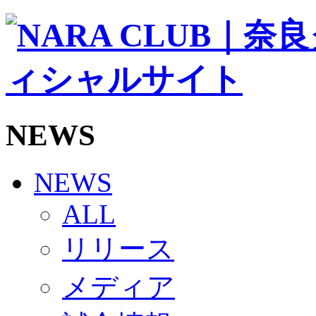
ソシオス
バモス
チアダンススクール
ボランティアチーム「volundeer」
ビクトリーロード
HOMEGAME
観戦ルール＆マナー
ホームゲーム運営管理規定
NEWS
Jリーグ運営管理規定
写真・動画使用ガイドライン
ロートフィールド奈良
SCHEDULE
NEWS
2026/27
練習見学時のファンサービスについて
ALL
TICKET
奈良クラブ明治安田J3リーグ2026/27シーズン試
リリース
奈良クラブ明治安田Ｊ3リーグ 2026/27シーズン
観戦ルール＆マナー
FANCOMMUNITY
メディア
2026/27ファンコミュニティ
サポートショップ
GOODS