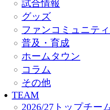
試合情報
オフィシャルストア（実店舗）
オンラインストア
ACADEMY
グッズ
アカデミーについて
プロジェクト
ファンコミュニティ
コーチ&スタッフ
ジュニア
ジュニアユース
普及・育成
ユース
練習拠点（ナラディーア）
ホームタウン
SCHOOL
CLUB
2026/27 パートナー企業
コラム
パートナー募集
クラブ理念
クラブ情報
その他
サステナビリティ
Web制作支援
TEAM
応援プロジェクト
2026/27トップチー