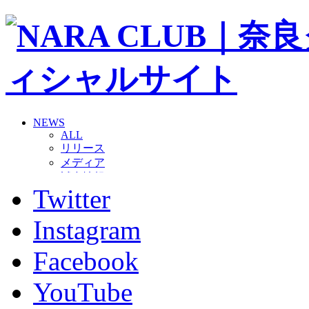
NEWS
ALL
リリース
メディア
試合情報
Twitter
グッズ
ファンコミュニティ
普及・育成
Instagram
ホームタウン
コラム
Facebook
その他
TEAM
YouTube
2026/27トップチーム
2026/27トップチームスタッフ