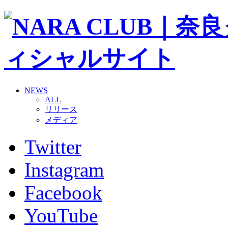
NEWS
ALL
リリース
メディア
試合情報
Twitter
グッズ
ファンコミュニティ
普及・育成
Instagram
ホームタウン
コラム
Facebook
その他
TEAM
YouTube
2026/27トップチーム
2026/27トップチームスタッフ