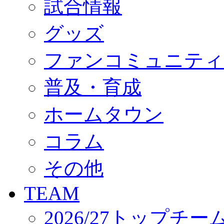
試合情報
オフィシャルストア（実店舗）
オンラインストア
ACADEMY
グッズ
アカデミーについて
プロジェクト
ファンコミュニティ
コーチ&スタッフ
ジュニア
ジュニアユース
普及・育成
ユース
練習拠点（ナラディーア）
ホームタウン
SCHOOL
CLUB
2026/27 パートナー企業
コラム
パートナー募集
クラブ理念
クラブ情報
その他
サステナビリティ
Web制作支援
TEAM
応援プロジェクト
2026/27トップチー