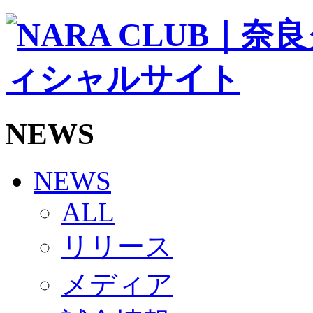
ソシオス
バモス
チアダンススクール
ボランティアチーム「volundeer」
ビクトリーロード
HOMEGAME
観戦ルール＆マナー
ホームゲーム運営管理規定
NEWS
Jリーグ運営管理規定
写真・動画使用ガイドライン
ロートフィールド奈良
SCHEDULE
NEWS
2026/27
練習見学時のファンサービスについて
ALL
TICKET
奈良クラブ明治安田J3リーグ2026/27シーズン試
リリース
奈良クラブ明治安田Ｊ3リーグ 2026/27シーズン
観戦ルール＆マナー
FANCOMMUNITY
メディア
2026/27ファンコミュニティ
サポートショップ
GOODS