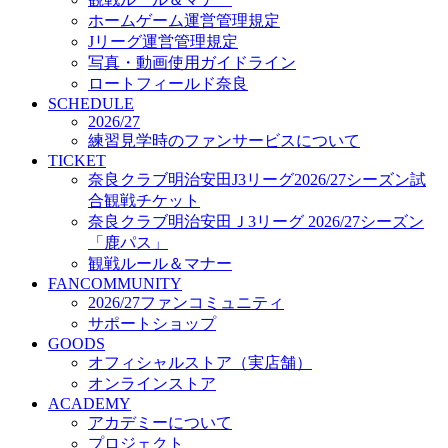
オフィシャルストア（実店舗）
ホームゲーム運営管理規定
オンラインストア
Jリーグ運営管理規定
ACADEMY
写真・動画使用ガイドライン
アカデミーについて
ロートフィールド奈良
プロジェクト
SCHEDULE
コーチ&スタッフ
2026/27
ジュニア
練習見学時のファンサービスについて
ジュニアユース
TICKET
奈良クラブ明治安田J3リーグ2026/27シーズン試
ユース
合観戦チケット
練習拠点（ナラディーア）
奈良クラブ明治安田Ｊ3リーグ 2026/27シーズン
SCHOOL
CLUB
「鹿パス」
2026/27 パートナー企業
観戦ルール＆マナー
パートナー募集
FANCOMMUNITY
クラブ理念
2026/27ファンコミュニティ
クラブ情報
サポートショップ
サステナビリティ
GOODS
オフィシャルストア（実店舗）
Web制作支援
オンラインストア
応援プロジェクト
ACADEMY
アカデミーについて
プロジェクト