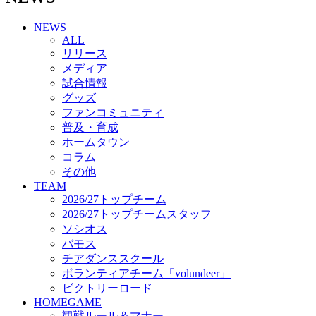
チアダンススクール
NEWS
ボランティアチーム「volundeer」
ALL
ビクトリーロード
リリース
HOMEGAME
メディア
観戦ルール＆マナー
試合情報
ホームゲーム運営管理規定
グッズ
Jリーグ運営管理規定
ファンコミュニティ
写真・動画使用ガイドライン
普及・育成
ロートフィールド奈良
ホームタウン
SCHEDULE
コラム
2026/27
練習見学時のファンサービスについて
その他
TICKET
TEAM
奈良クラブ明治安田J3リーグ2026/27シーズン試
2026/27トップチーム
合観戦チケット
2026/27トップチームスタッフ
奈良クラブ明治安田Ｊ3リーグ 2026/27シーズン
ソシオス
「鹿パス」
バモス
観戦ルール＆マナー
チアダンススクール
FANCOMMUNITY
ボランティアチーム「volundeer」
2026/27ファンコミュニティ
ビクトリーロード
サポートショップ
HOMEGAME
GOODS
観戦ルール＆マナー