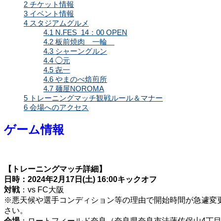
2
チケット情報
3
イベント情報
4
スタジアムグルメ
4.1
N.FES 14：00 OPEN
4.2
板前焼肉 一輪
4.3
シャーングルン
4.4
◯元
4.5
㐂一
4.6
やまのべ焙煎所
4.7
麺屋NOROMA
5
トレーニングマッチ観戦ルール＆マナー
6
会場へのアクセス
ゲーム情報
【トレーニングマッチ詳細】
日時：2024年2月17日(土) 16:00キックオフ
対戦
：vs FC大阪
※悪天候や選手コンディション等の理由で開始時間が急遽変更に
さい。
会場
：ロートフィールド奈良（奈良県奈良市法蓮佐保山4丁目5