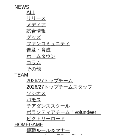
チアダンススクール
NEWS
ボランティアチーム「volundeer」
ALL
リリース
ビクトリーロード
メディア
HOMEGAME
観戦ルール＆マナー
試合情報
ホームゲーム運営管理規定
グッズ
Jリーグ運営管理規定
ファンコミュニティ
写真・動画使用ガイドライン
普及・育成
ロートフィールド奈良
ホームタウン
SCHEDULE
コラム
2026/27
その他
練習見学時のファンサービスについて
TEAM
TICKET
2026/27トップチーム
奈良クラブ明治安田J3リーグ2026/27シーズン試
2026/27トップチームスタッフ
合観戦チケット
ソシオス
奈良クラブ明治安田Ｊ3リーグ 2026/27シーズン
バモス
「鹿パス」
チアダンススクール
観戦ルール＆マナー
ボランティアチーム「volundeer」
FANCOMMUNITY
ビクトリーロード
2026/27ファンコミュニティ
HOMEGAME
サポートショップ
観戦ルール＆マナー
GOODS