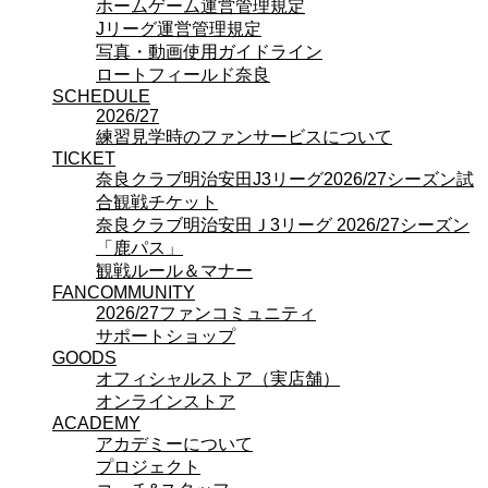
ホームゲーム運営管理規定
オフィシャルストア（実店舗）
Jリーグ運営管理規定
オンラインストア
写真・動画使用ガイドライン
ACADEMY
ロートフィールド奈良
アカデミーについて
SCHEDULE
プロジェクト
2026/27
コーチ&スタッフ
練習見学時のファンサービスについて
ジュニア
TICKET
ジュニアユース
奈良クラブ明治安田J3リーグ2026/27シーズン試
ユース
合観戦チケット
練習拠点（ナラディーア）
奈良クラブ明治安田Ｊ3リーグ 2026/27シーズン
SCHOOL
「鹿パス」
CLUB
観戦ルール＆マナー
2026/27 パートナー企業
FANCOMMUNITY
パートナー募集
2026/27ファンコミュニティ
クラブ理念
サポートショップ
クラブ情報
GOODS
サステナビリティ
オフィシャルストア（実店舗）
Web制作支援
オンラインストア
応援プロジェクト
ACADEMY
アカデミーについて
プロジェクト