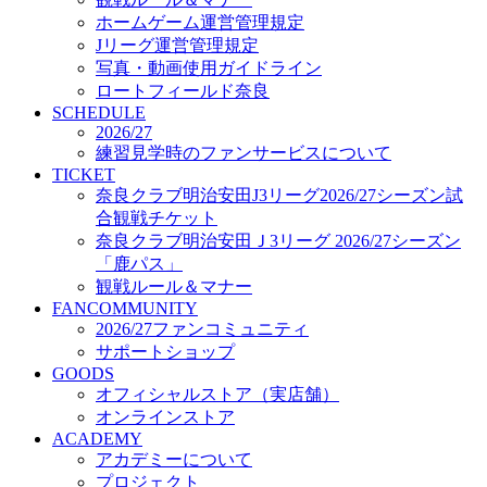
オフィシャルストア（実店舗）
ホームゲーム運営管理規定
オンラインストア
Jリーグ運営管理規定
ACADEMY
写真・動画使用ガイドライン
アカデミーについて
ロートフィールド奈良
プロジェクト
SCHEDULE
コーチ&スタッフ
2026/27
ジュニア
練習見学時のファンサービスについて
ジュニアユース
TICKET
奈良クラブ明治安田J3リーグ2026/27シーズン試
ユース
合観戦チケット
練習拠点（ナラディーア）
奈良クラブ明治安田Ｊ3リーグ 2026/27シーズン
SCHOOL
CLUB
「鹿パス」
2026/27 パートナー企業
観戦ルール＆マナー
パートナー募集
FANCOMMUNITY
クラブ理念
2026/27ファンコミュニティ
クラブ情報
サポートショップ
サステナビリティ
GOODS
オフィシャルストア（実店舗）
Web制作支援
オンラインストア
応援プロジェクト
ACADEMY
アカデミーについて
プロジェクト