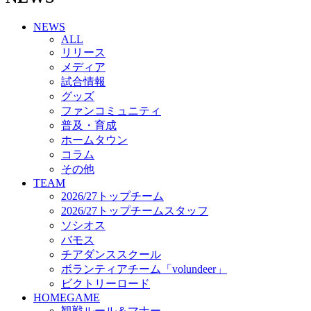
チアダンススクール
NEWS
ボランティアチーム「volundeer」
ALL
ビクトリーロード
リリース
HOMEGAME
メディア
観戦ルール＆マナー
試合情報
ホームゲーム運営管理規定
グッズ
Jリーグ運営管理規定
ファンコミュニティ
写真・動画使用ガイドライン
普及・育成
ロートフィールド奈良
ホームタウン
SCHEDULE
コラム
2026/27
練習見学時のファンサービスについて
その他
TICKET
TEAM
奈良クラブ明治安田J3リーグ2026/27シーズン試
2026/27トップチーム
合観戦チケット
2026/27トップチームスタッフ
奈良クラブ明治安田Ｊ3リーグ 2026/27シーズン
ソシオス
「鹿パス」
バモス
観戦ルール＆マナー
チアダンススクール
FANCOMMUNITY
ボランティアチーム「volundeer」
2026/27ファンコミュニティ
ビクトリーロード
サポートショップ
HOMEGAME
GOODS
観戦ルール＆マナー