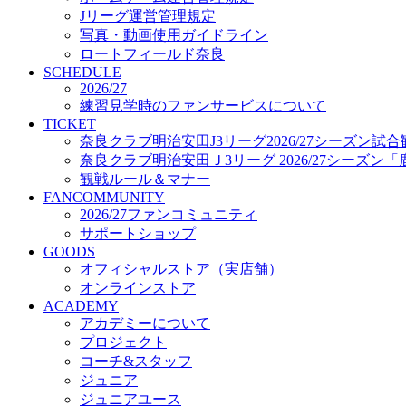
プロジェクト
Jリーグ運営管理規定
コーチ&スタッフ
写真・動画使用ガイドライン
ジュニア
ロートフィールド奈良
ジュニアユース
SCHEDULE
ユース
2026/27
練習拠点（ナラディーア）
練習見学時のファンサービスについて
SCHOOL
TICKET
CLUB
奈良クラブ明治安田J3リーグ2026/27シーズン試
2026/27 パートナー企業
奈良クラブ明治安田Ｊ3リーグ 2026/27シーズン
パートナー募集
観戦ルール＆マナー
クラブ理念
FANCOMMUNITY
クラブ情報
2026/27ファンコミュニティ
サステナビリティ
サポートショップ
GOODS
Web制作支援
オフィシャルストア（実店舗）
応援プロジェクト
オンラインストア
ACADEMY
アカデミーについて
プロジェクト
コーチ&スタッフ
ジュニア
ジュニアユース