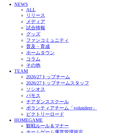
NEWS
ビクトリーロード
ALL
HOMEGAME
リリース
観戦ルール＆マナー
メディア
ホームゲーム運営管理規定
試合情報
Jリーグ運営管理規定
グッズ
写真・動画使用ガイドライン
ファンコミュニティ
ロートフィールド奈良
普及・育成
SCHEDULE
ホームタウン
2026/27
練習見学時のファンサービスについて
コラム
TICKET
その他
奈良クラブ明治安田J3リーグ2026/27シーズン試
TEAM
奈良クラブ明治安田Ｊ3リーグ 2026/27シーズン
2026/27トップチーム
観戦ルール＆マナー
2026/27トップチームスタッフ
FANCOMMUNITY
ソシオス
2026/27ファンコミュニティ
バモス
サポートショップ
チアダンススクール
GOODS
ボランティアチーム「volundeer」
オフィシャルストア（実店舗）
ビクトリーロード
オンラインストア
HOMEGAME
ACADEMY
観戦ルール＆マナー
アカデミーについて
ホームゲーム運営管理規定