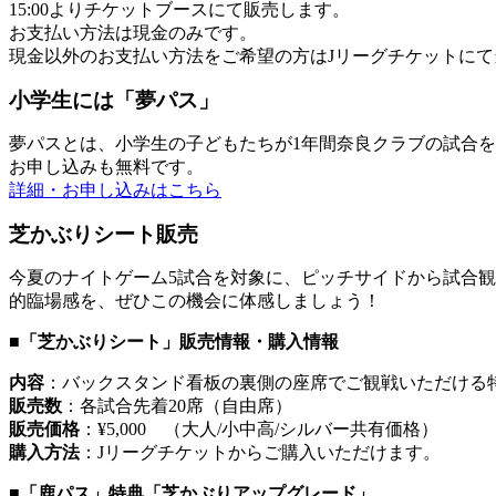
15:00よりチケットブースにて販売します。
お支払い方法は現金のみです。
現金以外のお支払い方法をご希望の方はJリーグチケットに
小学生には「夢パス」
夢パスとは、小学生の子どもたちが1年間奈良クラブの試合
お申し込みも無料です。
詳細・お申し込みはこちら
芝かぶりシート販売
今夏のナイトゲーム5試合を対象に、ピッチサイドから試合
的臨場感を、ぜひこの機会に体感しましょう！
■「芝かぶりシート」販売情報・購入情報
内容
：バックスタンド看板の裏側の座席でご観戦いただける
販売数
：各試合先着20席（自由席）
販売価格
：¥5,000 （大人/小中高/シルバー共有価格）
購入方法
：Jリーグチケットからご購入いただけます。
■「鹿パス」特典「芝かぶりアップグレード」