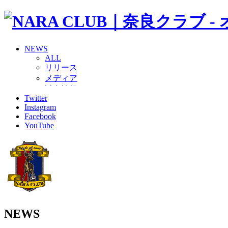
NEWS
ALL
リリース
メディア
試合情報
Twitter
グッズ
Instagram
ファンコミュニティ
Facebook
普及・育成
YouTube
ホームタウン
コラム
その他
TEAM
2026/27トップチーム
2026/27トップチームスタッフ
ソシオス
バモス
NEWS
チアダンススクール
ボランティアチーム「volundeer」