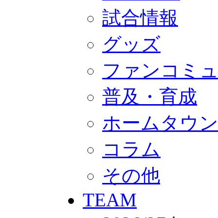
GOODS
オフィシャルストア（実店舗）
試合情報
オンラインストア
ACADEMY
グッズ
アカデミーについて
プロジェクト
コーチ&スタッフ
ファンコミ
ジュニア
ジュニアユース
ユース
普及・育成
練習拠点（ナラディーア）
SCHOOL
ホームタウ
CLUB
2026/27 パートナー企業
パートナー募集
コラム
クラブ理念
クラブ情報
サステナビリティ
その他
Web制作支援
応援プロジェクト
TEAM