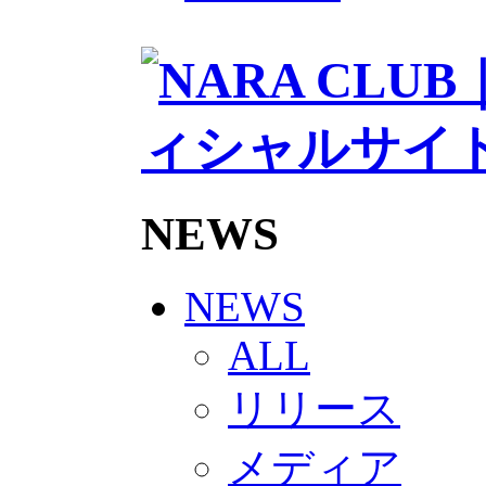
2026/27トップチームスタッフ
ソシオス
バモス
チアダンススクール
ボランティアチーム「volundeer
ビクトリーロード
HOMEGAME
観戦ルール＆マナー
ホームゲーム運営管理規定
Jリーグ運営管理規定
NEWS
写真・動画使用ガイドライン
ロートフィールド奈良
SCHEDULE
2026/27
NEWS
練習見学時のファンサービスに
TICKET
ALL
奈良クラブ明治安田J3リーグ202
奈良クラブ明治安田Ｊ3リーグ 20
リリース
観戦ルール＆マナー
FANCOMMUNITY
2026/27ファンコミュニティ
メディア
サポートショップ