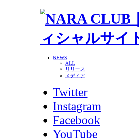
NEWS
ALL
リリース
メディア
試合情報
Twitter
グッズ
ファンコミュニティ
普及・育成
Instagram
ホームタウン
コラム
Facebook
その他
TEAM
YouTube
2026/27トップチーム