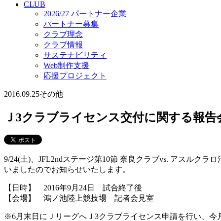
CLUB
2026/27 パートナー企業
パートナー募集
クラブ理念
クラブ情報
サステナビリティ
Web制作支援
応援プロジェクト
2016.09.25
その他
Ｊ3クラブライセンス交付に関する報告
9/24(土)、JFL2ndステージ第10節 奈良クラブvs. 
いましたのでお知らせいたします。
【日時】 2016年9月24日 試合終了後
【会場】 鴻ノ池陸上競技場 記者会見室
※6月末日にＪリーグへＪ3クラブライセンス申請を行い、今