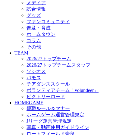
メディア
ビクトリーロード
試合情報
HOMEGAME
グッズ
観戦ルール＆マナー
ファンコミュニティ
ホームゲーム運営管理規定
普及・育成
Jリーグ運営管理規定
ホームタウン
写真・動画使用ガイドライン
コラム
ロートフィールド奈良
その他
SCHEDULE
TEAM
2026/27
2026/27トップチーム
練習見学時のファンサービスについて
2026/27トップチームスタッフ
TICKET
ソシオス
奈良クラブ明治安田J3リーグ2026/27シーズン試
バモス
奈良クラブ明治安田Ｊ3リーグ 2026/27シーズン
チアダンススクール
観戦ルール＆マナー
FANCOMMUNITY
ボランティアチーム「volundeer」
2026/27ファンコミュニティ
ビクトリーロード
サポートショップ
HOMEGAME
GOODS
観戦ルール＆マナー
オフィシャルストア（実店舗）
ホームゲーム運営管理規定
オンラインストア
Jリーグ運営管理規定
ACADEMY
写真・動画使用ガイドライン
アカデミーについて
ロートフィールド奈良