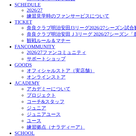
プロジェクト
SCHEDULE
コーチ&スタッフ
2026/27
練習見学時のファンサービスについて
ジュニア
TICKET
ジュニアユース
奈良クラブ明治安田J3リーグ2026/27シーズン試
ユース
奈良クラブ明治安田Ｊ3リーグ 2026/27シーズン
練習拠点（ナラディーア）
観戦ルール＆マナー
SCHOOL
FANCOMMUNITY
CLUB
2026/27ファンコミュニティ
2026/27 パートナー企業
サポートショップ
パートナー募集
GOODS
クラブ理念
オフィシャルストア（実店舗）
クラブ情報
オンラインストア
サステナビリティ
ACADEMY
Web制作支援
アカデミーについて
応援プロジェクト
プロジェクト
コーチ&スタッフ
ジュニア
ジュニアユース
ユース
練習拠点（ナラディーア）
SCHOOL