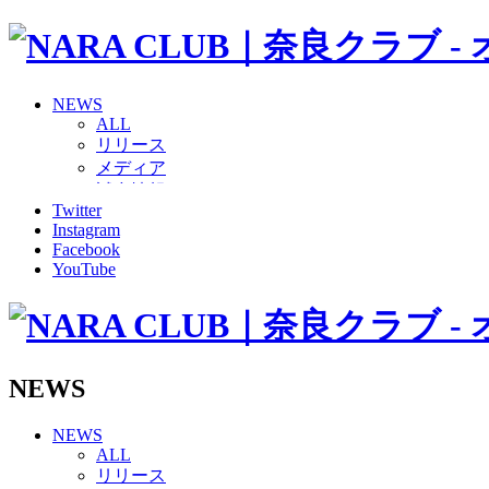
NEWS
ALL
リリース
メディア
試合情報
Twitter
グッズ
Instagram
ファンコミュニティ
Facebook
普及・育成
YouTube
ホームタウン
コラム
その他
TEAM
2026/27トップチーム
NEWS
2026/27トップチームスタッフ
ソシオス
NEWS
バモス
ALL
チアダンススクール
リリース
ボランティアチーム「volundeer」