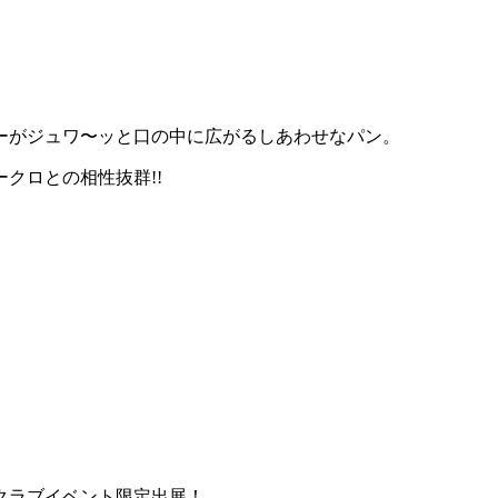
ーがジュワ〜ッと口の中に広がるしあわせなパン。
クロとの相性抜群!!
クラブイベント限定出展！