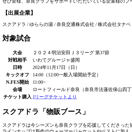
ぜひ皆様、奈良クラブをサポートいただいている企業様のブ
【出展企業】
スクアドラ / ゆららの湯 / 奈良交通株式会社 / 株式会社タナベ / 
対象試合
大会
２０２４明治安田Ｊ３リーグ 第37節
対戦相手
いわてグルージャ盛岡
日時
2024年11月17日（日）
キックオフ
14:00（12:00一般入場開始予定）
N.FES開始
11:00~
会場
ロートフィールド奈良（奈良市法蓮佐保山四丁
チケット購入
Jリーグチケットより
スクアドラ「物販ブース」
スクアドラは今シーズンも奈良クラブを応援してくださった
ラインナップは新作のウォーマージャケットやベストに加え