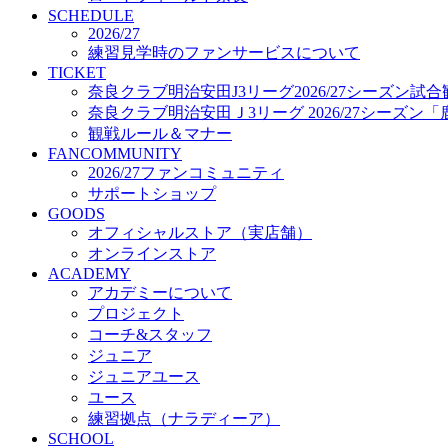
プロジェクト
SCHEDULE
コーチ&スタッフ
2026/27
練習見学時のファンサービスについて
ジュニア
TICKET
ジュニアユース
奈良クラブ明治安田J3リーグ2026/27シーズン試
ユース
奈良クラブ明治安田Ｊ3リーグ 2026/27シーズン
練習拠点（ナラディーア）
観戦ルール＆マナー
SCHOOL
FANCOMMUNITY
CLUB
2026/27ファンコミュニティ
2026/27 パートナー企業
サポートショップ
パートナー募集
GOODS
クラブ理念
オフィシャルストア（実店舗）
クラブ情報
オンラインストア
サステナビリティ
ACADEMY
Web制作支援
アカデミーについて
応援プロジェクト
プロジェクト
コーチ&スタッフ
ジュニア
ジュニアユース
ユース
練習拠点（ナラディーア）
SCHOOL