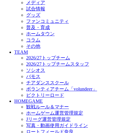
メディア
ビクトリーロード
試合情報
HOMEGAME
グッズ
観戦ルール＆マナー
ファンコミュニティ
ホームゲーム運営管理規定
普及・育成
Jリーグ運営管理規定
ホームタウン
写真・動画使用ガイドライン
コラム
ロートフィールド奈良
その他
SCHEDULE
TEAM
2026/27
2026/27トップチーム
練習見学時のファンサービスについて
2026/27トップチームスタッフ
TICKET
ソシオス
奈良クラブ明治安田J3リーグ2026/27シーズン試
バモス
奈良クラブ明治安田Ｊ3リーグ 2026/27シーズン
チアダンススクール
観戦ルール＆マナー
FANCOMMUNITY
ボランティアチーム「volundeer」
2026/27ファンコミュニティ
ビクトリーロード
サポートショップ
HOMEGAME
GOODS
観戦ルール＆マナー
オフィシャルストア（実店舗）
ホームゲーム運営管理規定
オンラインストア
Jリーグ運営管理規定
ACADEMY
写真・動画使用ガイドライン
アカデミーについて
ロートフィールド奈良