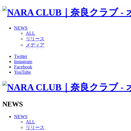
NEWS
ALL
リリース
メディア
試合情報
Twitter
グッズ
Instagram
ファンコミュニティ
Facebook
普及・育成
YouTube
ホームタウン
コラム
その他
TEAM
2026/27トップチーム
NEWS
2026/27トップチームスタッフ
ソシオス
NEWS
バモス
ALL
チアダンススクール
リリース
ボランティアチーム「volundeer」