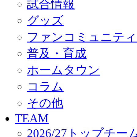
試合情報
オフィシャルストア（実店舗）
オンラインストア
ACADEMY
グッズ
アカデミーについて
プロジェクト
ファンコミュニティ
コーチ&スタッフ
ジュニア
ジュニアユース
普及・育成
ユース
練習拠点（ナラディーア）
ホームタウン
SCHOOL
CLUB
2026/27 パートナー企業
コラム
パートナー募集
クラブ理念
クラブ情報
その他
サステナビリティ
Web制作支援
TEAM
応援プロジェクト
2026/27トップチー