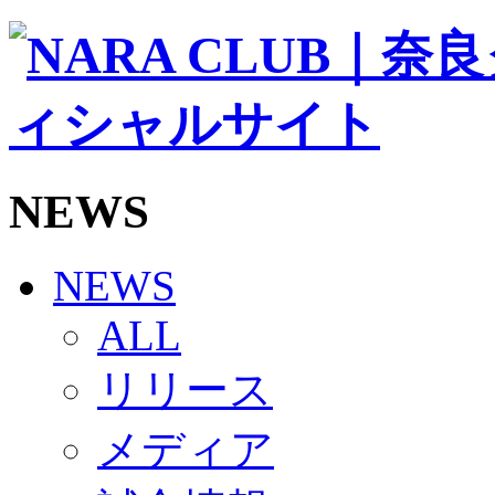
ソシオス
バモス
チアダンススクール
ボランティアチーム「volundeer」
ビクトリーロード
HOMEGAME
観戦ルール＆マナー
ホームゲーム運営管理規定
NEWS
Jリーグ運営管理規定
写真・動画使用ガイドライン
ロートフィールド奈良
SCHEDULE
NEWS
2026/27
練習見学時のファンサービスについて
ALL
TICKET
奈良クラブ明治安田J3リーグ2026/27シーズン試
リリース
奈良クラブ明治安田Ｊ3リーグ 2026/27シーズン
観戦ルール＆マナー
FANCOMMUNITY
メディア
2026/27ファンコミュニティ
サポートショップ
GOODS