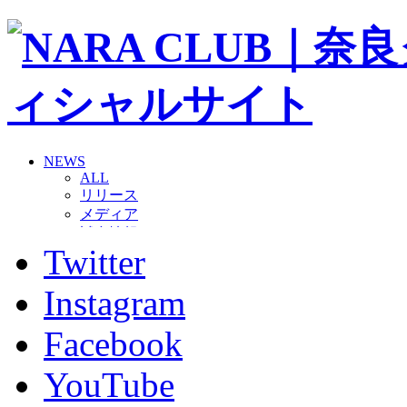
NEWS
ALL
リリース
メディア
試合情報
Twitter
グッズ
ファンコミュニティ
普及・育成
Instagram
ホームタウン
コラム
Facebook
その他
TEAM
YouTube
2026/27トップチーム
2026/27トップチームスタッフ